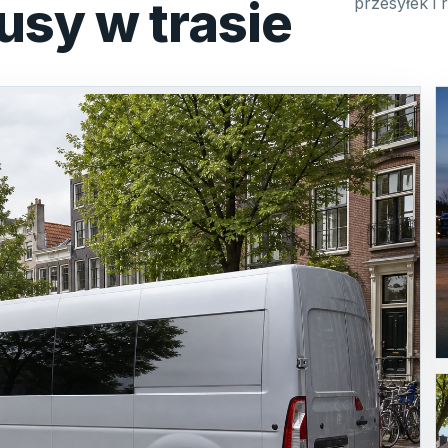
usy w trasie
przesyłek i