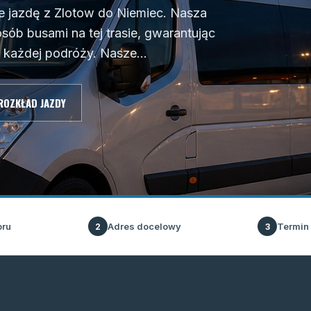
je jazdę z Zlotow do Niemiec. Nasza
sób busami na tej trasie, gwarantując
każdej podróży. Nasze...
ROZKŁAD JAZDY
oru
Adres docelowy
Termin
2
3