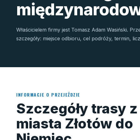
międzynarodow
Właścicielem firmy jest Tomasz Adam Wasiński. Prz
szczegóły: miejsce odbioru, cel podróży, termin, li
INFORMACJE O PRZEJEŹDZIE
Szczegóły trasy z
miasta Złotów do
Niemiec