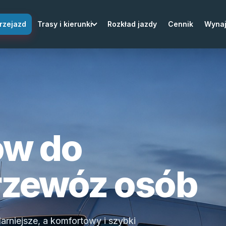
rzejazd
Trasy i kierunki
Rozkład jazdy
Cennik
Wyna
ow do
rzewóz osób
rniejsze, a komfortowy i szybki