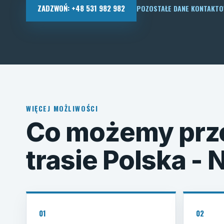
ZADZWOŃ: +48 531 982 982
POZOSTAŁE DANE KONTAKT
WIĘCEJ MOŻLIWOŚCI
Co możemy prz
trasie Polska -
01
02