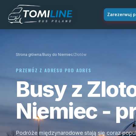
Przejdź do treści
Zarezerwuj p
Strona główna
/
Busy do Niemiec
/
Złotów
PRZEWÓZ Z ADRESU POD ADRES
Busy z Zlot
Niemiec - p
Podróże międzynarodowe stają się coraz popula