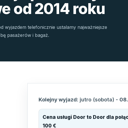
e od 2014 roku
ed wyjazdem telefonicznie ustalamy najważniejsze
czbę pasażerów i bagaż.
Kolejny wyjazd:
jutro (sobota)
-
08
Cena usługi Door to Door dla poł
100 €