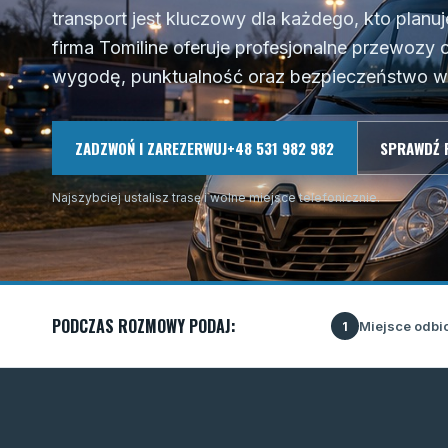
transport jest kluczowy dla każdego, kto planu
firma Tomiline oferuje profesjonalne przewozy o
wygodę, punktualność oraz bezpieczeństwo w 
ZADZWOŃ I ZAREZERWUJ
+48 531 982 982
SPRAWDŹ 
Najszybciej ustalisz trasę i wolne miejsce telefonicznie.
PODCZAS ROZMOWY PODAJ:
Miejsce odbi
1