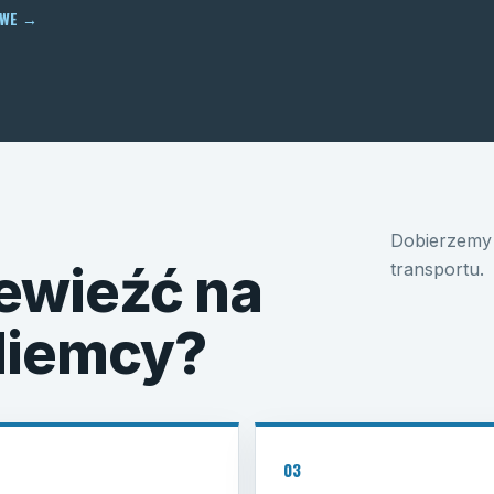
OWE
→
Dobierzemy 
ewieźć na
transportu.
 Niemcy?
03