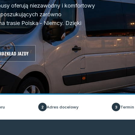
usy oferują niezawodny i komfortowy
w poszukujących zarówno
a trasie Polska - Niemcy. Dzięki
ROZKŁAD JAZDY
oru
Adres docelowy
Termin
2
3