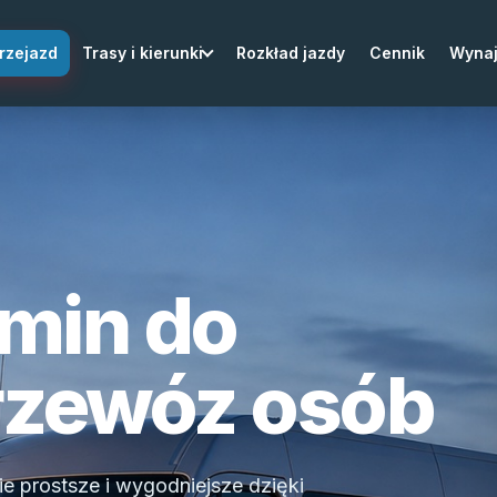
rzejazd
Trasy i kierunki
Rozkład jazdy
Cennik
Wyna
min do
rzewóz osób
e prostsze i wygodniejsze dzięki