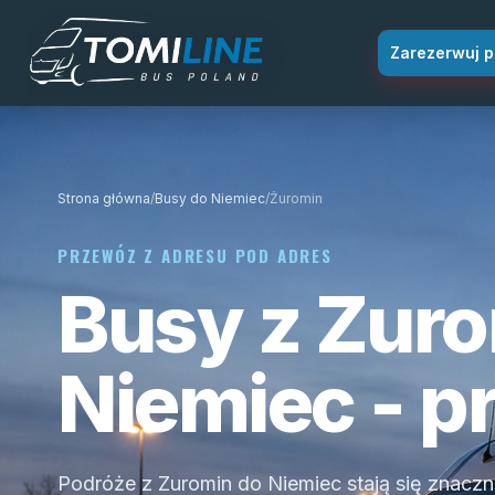
Przejdź do treści
Zarezerwuj p
Strona główna
/
Busy do Niemiec
/
Żuromin
PRZEWÓZ Z ADRESU POD ADRES
Busy z Zuro
Niemiec - p
Podróże z Zuromin do Niemiec stają się znaczni