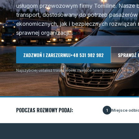
usługom przewozowym firmy Tomiline. Nasze b
transport, dostosowany do potrzeb pasażeró
ekonomicznych, jak i bezpiecznych rozwiązań n
sprawnej organizacji...
ZADZWOŃ I ZAREZERWUJ
+48 531 982 982
SPRAWDŹ 
Najszybciej ustalisz trasę i wolne miejsce telefonicznie.
PODCZAS ROZMOWY PODAJ:
Miejsce odbi
1