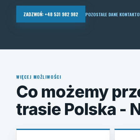
ZADZWOŃ: +48 531 982 982
POZOSTAŁE DANE KONTAKT
WIĘCEJ MOŻLIWOŚCI
Co możemy prz
trasie Polska -