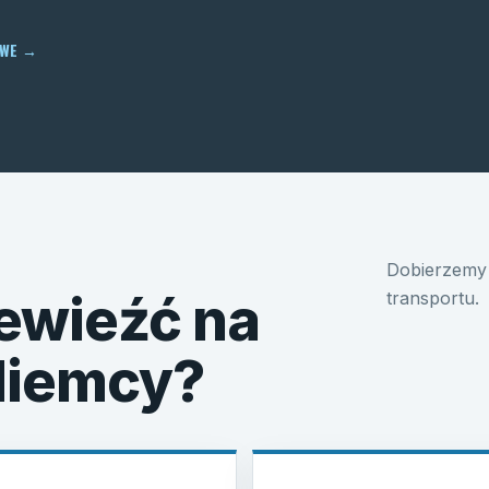
OWE
→
Dobierzemy 
ewieźć na
transportu.
 Niemcy?