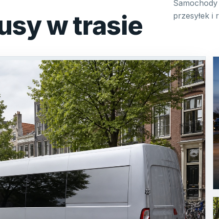
Samochody 
usy w trasie
przesyłek i