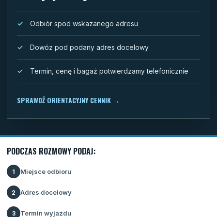
Odbiór spod wskazanego adresu
Dowóz pod podany adres docelowy
Termin, cenę i bagaż potwierdzamy telefonicznie
SPRAWDŹ ORIENTACYJNY CENNIK
→
PODCZAS ROZMOWY PODAJ:
Miejsce odbioru
1
Adres docelowy
2
Termin wyjazdu
3