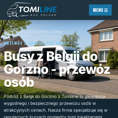
Przejdź do treści
MENU ☰
Strona główna
/
Busy do Polski
/
Z Belgii
/
Górzno
PRZEWÓZ Z ADRESU POD ADRES
Busy z Belgii do
Gorzno - przewóz
osób
Podróż z Belgii do Gorzno z Tomiline to gwarancja
wygodnego i bezpiecznego przewozu osób w
atrakcyjnych cenach. Nasza firma specjalizuje się w
regularnych kursach pomiędzy tymi lokalizacjami,