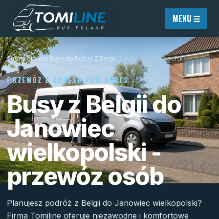
Przejdź do treści
MENU ☰
Strona główna
/
Busy do Polski
/
Z Belgii
/
Janowiec Wielkopolski
PRZEWÓZ Z ADRESU POD ADRES
Busy z Belgii do
Janowiec
wielkopolski -
przewóz osób
Planujesz podróż z Belgii do Janowiec wielkopolski?
Firma Tomiline oferuje niezawodne i komfortowe