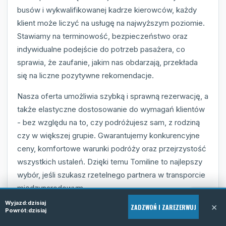
busów i wykwalifikowanej kadrze kierowców, każdy
klient może liczyć na usługę na najwyższym poziomie.
Stawiamy na terminowość, bezpieczeństwo oraz
indywidualne podejście do potrzeb pasażera, co
sprawia, że zaufanie, jakim nas obdarzają, przekłada
się na liczne pozytywne rekomendacje.
Nasza oferta umożliwia szybką i sprawną rezerwację, a
także elastyczne dostosowanie do wymagań klientów
- bez względu na to, czy podróżujesz sam, z rodziną
czy w większej grupie. Gwarantujemy konkurencyjne
ceny, komfortowe warunki podróży oraz przejrzystość
wszystkich ustaleń. Dzięki temu Tomiline to najlepszy
wybór, jeśli szukasz rzetelnego partnera w transporcie
międzynarodowym.
Wyjazd:
dzisiaj
×
ZADZWOŃ I ZAREZERWUJ
Powrót:
dzisiaj
Nowoczesna flota busów z pełnym