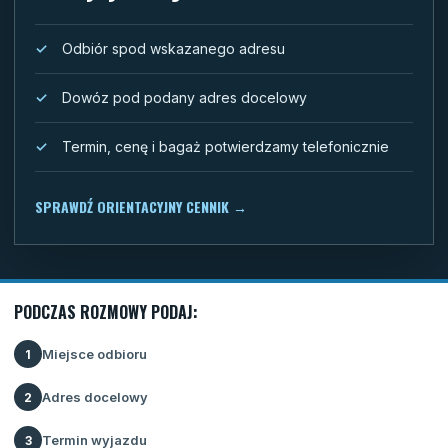
Odbiór spod wskazanego adresu
Dowóz pod podany adres docelowy
Termin, cenę i bagaż potwierdzamy telefonicznie
SPRAWDŹ ORIENTACYJNY CENNIK
→
PODCZAS ROZMOWY PODAJ:
Miejsce odbioru
1
Adres docelowy
2
Termin wyjazdu
3