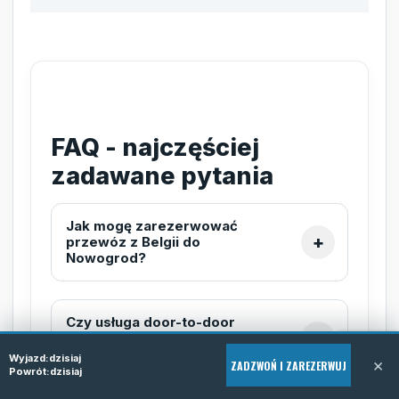
FAQ - najczęściej
zadawane pytania
Jak mogę zarezerwować
przewóz z Belgii do
Nowogrod?
Czy usługa door-to-door
obejmuje odbiór spod mojego
adresu w Belgii?
Wyjazd:
dzisiaj
×
ZADZWOŃ I ZAREZERWUJ
Powrót:
dzisiaj