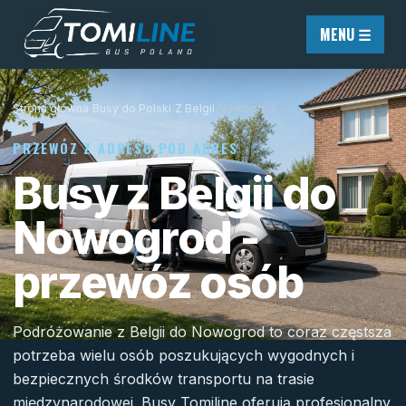
Przejdź do treści
MENU ☰
Strona główna
/
Busy do Polski
/
Z Belgii
/
Nowogród
PRZEWÓZ Z ADRESU POD ADRES
Busy z Belgii do
Nowogrod -
przewóz osób
Podróżowanie z Belgii do Nowogrod to coraz częstsza
potrzeba wielu osób poszukujących wygodnych i
bezpiecznych środków transportu na trasie
międzynarodowej. Busy Tomiline oferują profesjonalny