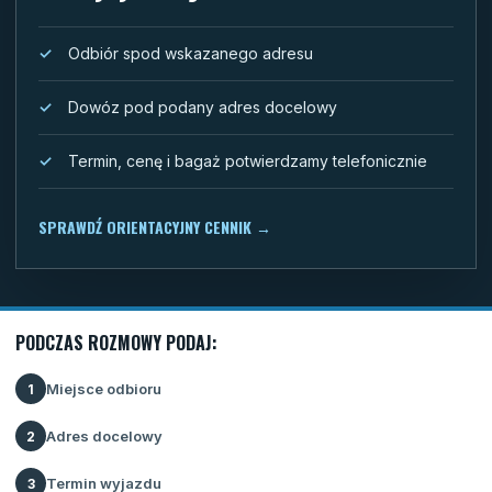
Odbiór spod wskazanego adresu
Dowóz pod podany adres docelowy
Termin, cenę i bagaż potwierdzamy telefonicznie
SPRAWDŹ ORIENTACYJNY CENNIK
→
PODCZAS ROZMOWY PODAJ:
Miejsce odbioru
1
Adres docelowy
2
Termin wyjazdu
3