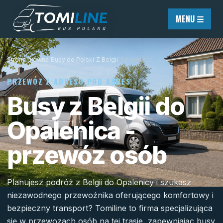
Przejdź do treści
MENU ☰
Strona główna
/
Busy do Polski
/
Z Belgii
/
Opalenica
PRZEWÓZ Z ADRESU POD ADRES
Busy z Belgii do
Opalenica -
przewóz osób
Planujesz podróż z Belgii do Opalenicy i szukasz
niezawodnego przewoźnika oferującego komfortowy i
bezpieczny transport? Tomiline to firma specjalizująca
się w przewozach osób na tej trasie, zapewniając busy