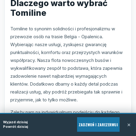
Dlaczego warto wybrać
Tomiline
Tomiline to synonim solidności i profesjonalizmu w
przewozie osób na trasie Belgia - Opalenica.
Wybierając nasze usługi, zyskujesz gwarancję
punktualności, komfortu oraz przejrzystych warunków
współpracy. Nasza flota nowoczesnych busów i
wykwalifikowany zespół to podstawa, która zapewnia
zadowolenie nawet najbardziej wymagających
klientów. Dodatkowo dbamy o każdy detal podczas
realizacji usług, aby podróż przebiegała tak sprawnie i
przyjemnie, jak to tylko możliwe.
Zależy nam na indywidualnym podejściu do każdego
pasażera, dlatego oferujemy możliwość dostosowania
Wyjazd:
dzisiaj
×
ZADZWOŃ I ZAREZERWUJ
Powrót:
dzisiaj
usługi do Twoich oczekiwań. Nasza oferta door-to-
door to wygoda i oszczędność czasu, którą doceniają