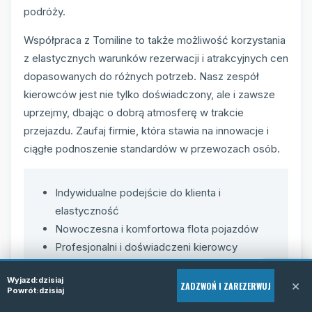
podróży.
Współpraca z Tomiline to także możliwość korzystania
z elastycznych warunków rezerwacji i atrakcyjnych cen
dopasowanych do różnych potrzeb. Nasz zespół
kierowców jest nie tylko doświadczony, ale i zawsze
uprzejmy, dbając o dobrą atmosferę w trakcie
przejazdu. Zaufaj firmie, która stawia na innowacje i
ciągłe podnoszenie standardów w przewozach osób.
Indywidualne podejście do klienta i
elastyczność
Nowoczesna i komfortowa flota pojazdów
Profesjonalni i doświadczeni kierowcy
Dostępność i szybka rezerwacja
Wyjazd:
dzisiaj
telefoniczna
×
ZADZWOŃ I ZAREZERWUJ
Powrót:
dzisiaj
Bezpieczeństwo i terminowość przejazdów