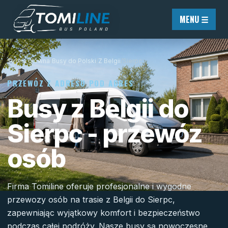
Przejdź do treści
MENU ☰
Strona główna
/
Busy do Polski
/
Z Belgii
/
Sierpc
PRZEWÓZ Z ADRESU POD ADRES
Busy z Belgii do
Sierpc - przewóz
osób
Firma Tomiline oferuje profesjonalne i wygodne
przewozy osób na trasie z Belgii do Sierpc,
zapewniając wyjątkowy komfort i bezpieczeństwo
podczas całej podróży. Nasze busy są nowoczesne,