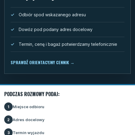
Odbiór spod wskazanego adresu
Dowóz pod podany adres docelowy
Termin, cenę i bagaż potwierdzamy telefonicznie
SPRAWDŹ ORIENTACYJNY CENNIK
→
PODCZAS ROZMOWY PODAJ:
Miejsce odbioru
1
Adres docelowy
2
Termin wyjazdu
3