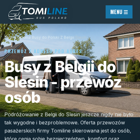
Przejdź do treści
MENU ☰
Strona główna
/
Busy do Polski
/
Z Belgii
/
Ślesin
PRZEWÓZ Z ADRESU POD ADRES
Busy z Belgii do
Slesin - przewóz
osób
Podróżowanie z Belgii do Slesin jeszcze nigdy nie było
tak wygodne i bezproblemowe. Oferta przewozów
pasażerskich firmy Tomiline skierowana jest do osób,
które cenią sobie bezpieczeństwo, komfort oraz