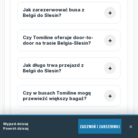
Jak zarezerwować busa z
Belgii do Slesin?
Czy Tomiline oferuje door-to-
door na trasie Belgia-Slesin?
Jak długo trwa przejazd z
Belgii do Slesin?
Czy w busach Tomiline mogę
przewieźć większy bagaż?
Czy mogę podróżować z
Wyjazd:
dzisiaj
×
zwierzęciem?
ZADZWOŃ I ZAREZERWUJ
Powrót:
dzisiaj