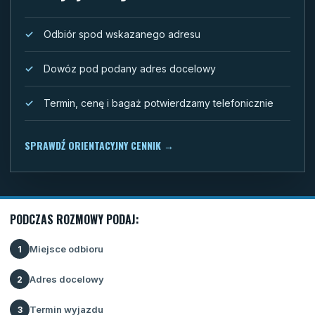
Odbiór spod wskazanego adresu
Dowóz pod podany adres docelowy
Termin, cenę i bagaż potwierdzamy telefonicznie
SPRAWDŹ ORIENTACYJNY CENNIK
→
PODCZAS ROZMOWY PODAJ:
Miejsce odbioru
1
Adres docelowy
2
Termin wyjazdu
3