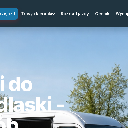
rzejazd
Trasy i kierunki
Rozkład jazdy
Cennik
Wyna
i do
laski -
ób