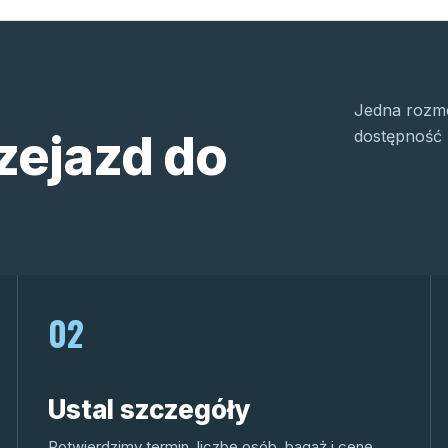
Jedna rozmo
zejazd do
dostępność 
02
Ustal szczegóły
Potwierdzimy termin, liczbę osób, bagaż i cenę.