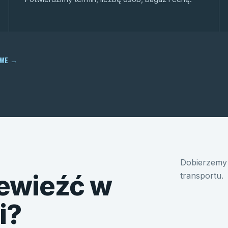
OWE
→
Dobierzemy 
ewieźć w
transportu.
i?