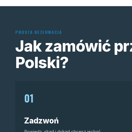
PROSTA REZERWACJA
Jak zamówić pr
Polski?
01
Zadzwoń
Powiedz, skąd i dokąd chcesz jechać.