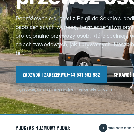
Podróżowanie busami z Belgii do Sokolow podl
osób ceniących wygodę, bezpieczeństwo oraz t
profesjonalne przewozy osób, które spełniają
celach zawodowych, jak i prywatnych. Nasze 
tej...
ZADZWOŃ I ZAREZERWUJ
+48 531 982 982
SPRAWDŹ 
Najszybciej ustalisz trasę i wolne miejsce telefonicznie.
PODCZAS ROZMOWY PODAJ:
Miejsce odbi
1