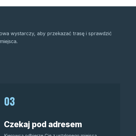
wa wystarczy, aby przekazać trasę i sprawdzić
miejsca.
03
Czekaj pod adresem
Kierowca odbierze Cię z ustalonego miejsca.