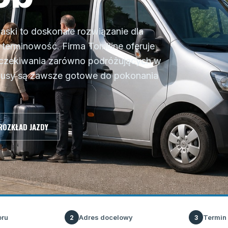
aski to doskonałe rozwiązanie dla
erminowość. Firma Tomiline oferuje
 oczekiwania zarówno podróżujących w
busy są zawsze gotowe do pokonania
ROZKŁAD JAZDY
oru
Adres docelowy
Termin
2
3