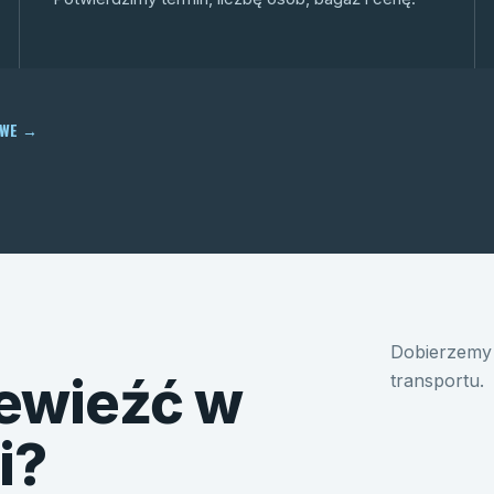
OWE
→
Dobierzemy 
ewieźć w
transportu.
i?