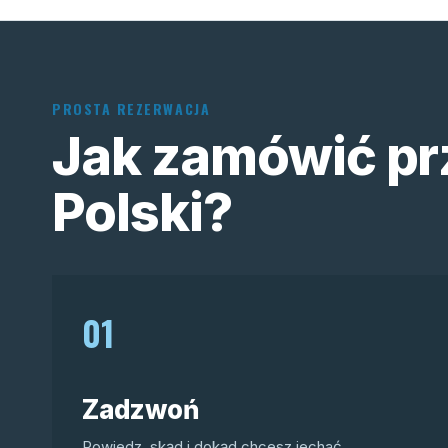
PROSTA REZERWACJA
Jak zamówić pr
Polski?
01
Zadzwoń
Powiedz, skąd i dokąd chcesz jechać.