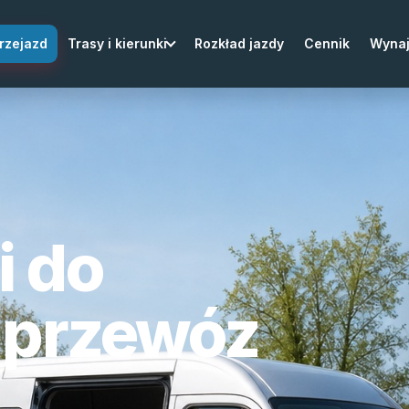
rzejazd
Trasy i kierunki
Rozkład jazdy
Cennik
Wyna
i do
 przewóz