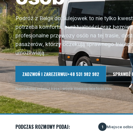
Podróż z Belgii do Sulejowek to nie tylko kwes
potrzeba komfortu, punktualności oraz bezpiec
profesjonalne przewozy osób na tej trasie, dos
pasażerów, którzy oczekują sprawnego transpor
umożliwiają...
ZADZWOŃ I ZAREZERWUJ
+48 531 982 982
SPRAWDŹ 
Najszybciej ustalisz trasę i wolne miejsce telefonicznie.
PODCZAS ROZMOWY PODAJ:
Miejsce odbi
1