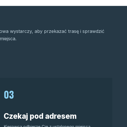
wa wystarczy, aby przekazać trasę i sprawdzić
miejsca.
03
Czekaj pod adresem
Kierowca odbierze Cię z ustalonego miejsca.