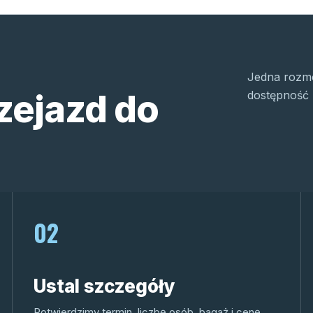
Jedna rozmo
zejazd do
dostępność 
02
Ustal szczegóły
Potwierdzimy termin, liczbę osób, bagaż i cenę.