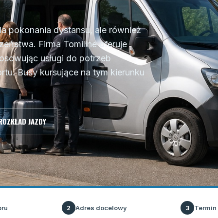
tia pokonania dystansu, ale również
zeństwa. Firma Tomiline oferuje
tosowując usługi do potrzeb
tu. Busy kursujące na tym kierunku
ROZKŁAD JAZDY
oru
Adres docelowy
Termin
2
3