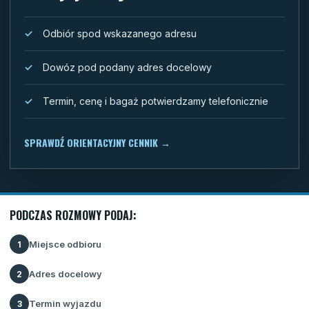
Odbiór spod wskazanego adresu
Dowóz pod podany adres docelowy
Termin, cenę i bagaż potwierdzamy telefonicznie
SPRAWDŹ ORIENTACYJNY CENNIK
→
PODCZAS ROZMOWY PODAJ:
Miejsce odbioru
1
Adres docelowy
2
Termin wyjazdu
3