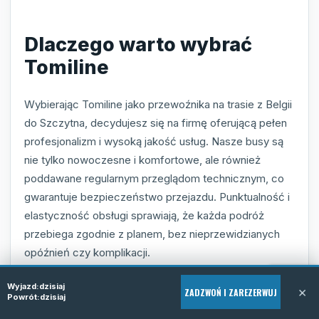
Dlaczego warto wybrać
Tomiline
Wybierając Tomiline jako przewoźnika na trasie z Belgii
do Szczytna, decydujesz się na firmę oferującą pełen
profesjonalizm i wysoką jakość usług. Nasze busy są
nie tylko nowoczesne i komfortowe, ale również
poddawane regularnym przeglądom technicznym, co
gwarantuje bezpieczeństwo przejazdu. Punktualność i
elastyczność obsługi sprawiają, że każda podróż
przebiega zgodnie z planem, bez nieprzewidzianych
opóźnień czy komplikacji.
Firma Tomiline stawia na indywidualne podejście do
Wyjazd:
dzisiaj
×
ZADZWOŃ I ZAREZERWUJ
Powrót:
dzisiaj
klienta, oferując usługę door-to-door, która znacznie
ułatwia organizację transportu, zwłaszcza osobom z