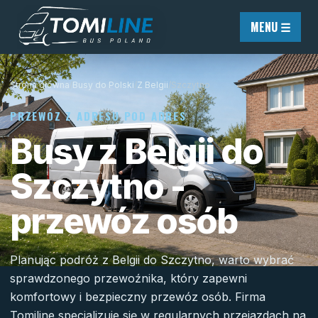
Przejdź do treści
MENU ☰
Strona główna
/
Busy do Polski
/
Z Belgii
/
Szczytno
PRZEWÓZ Z ADRESU POD ADRES
Busy z Belgii do
Szczytno -
przewóz osób
Planując podróż z Belgii do Szczytno, warto wybrać
sprawdzonego przewoźnika, który zapewni
komfortowy i bezpieczny przewóz osób. Firma
Tomiline specjalizuje się w regularnych przejazdach na