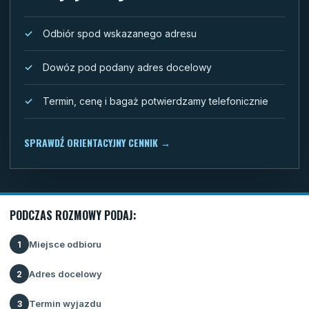
Odbiór spod wskazanego adresu
Dowóz pod podany adres docelowy
Termin, cenę i bagaż potwierdzamy telefonicznie
SPRAWDŹ ORIENTACYJNY CENNIK
→
PODCZAS ROZMOWY PODAJ:
Miejsce odbioru
1
Adres docelowy
2
Termin wyjazdu
3