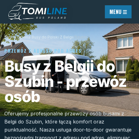
Przejdź do treści
MENU ☰
Strona główna
/
Busy do Polski
/
Z Belgii
/
Szubin
PRZEWÓZ Z ADRESU POD ADRES
Busy z Belgii do
Szubin - przewóz
osób
Oferujemy profesjonalne przewozy osób busami z
Belgii do Szubin, które łączą komfort oraz
punktualność. Nasza usługa door-to-door gwarantuje
bezpośredni transport z adresu pod adres, eliminując