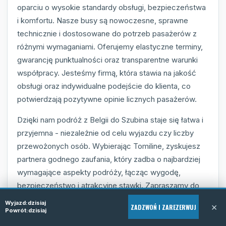
oparciu o wysokie standardy obsługi, bezpieczeństwa
i komfortu. Nasze busy są nowoczesne, sprawne
technicznie i dostosowane do potrzeb pasażerów z
różnymi wymaganiami. Oferujemy elastyczne terminy,
gwarancję punktualności oraz transparentne warunki
współpracy. Jesteśmy firmą, która stawia na jakość
obsługi oraz indywidualne podejście do klienta, co
potwierdzają pozytywne opinie licznych pasażerów.
Dzięki nam podróż z Belgii do Szubina staje się łatwa i
przyjemna - niezależnie od celu wyjazdu czy liczby
przewożonych osób. Wybierając Tomiline, zyskujesz
partnera godnego zaufania, który zadba o najbardziej
wymagające aspekty podróży, łącząc wygodę,
bezpieczeństwo i atrakcyjne stawki. Zapraszamy do
kontaktu i skorzystania z naszej oferty przewozowej.
Wyjazd:
dzisiaj
×
ZADZWOŃ I ZAREZERWUJ
Powrót:
dzisiaj