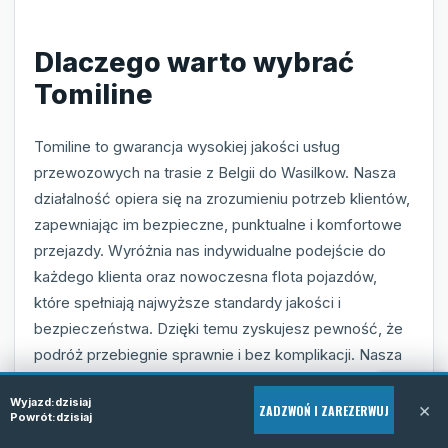
Dlaczego warto wybrać
Tomiline
Tomiline to gwarancja wysokiej jakości usług
przewozowych na trasie z Belgii do Wasilkow. Nasza
działalność opiera się na zrozumieniu potrzeb klientów,
zapewniając im bezpieczne, punktualne i komfortowe
przejazdy. Wyróżnia nas indywidualne podejście do
każdego klienta oraz nowoczesna flota pojazdów,
które spełniają najwyższe standardy jakości i
bezpieczeństwa. Dzięki temu zyskujesz pewność, że
podróż przebiegnie sprawnie i bez komplikacji. Nasza
firma regularnie doskonali swoje usługi, by sprostać
Wyjazd:
dzisiaj
wymaganiom nawet najbardziej wymagających
×
ZADZWOŃ I ZAREZERWUJ
Powrót:
dzisiaj
pasażerów.