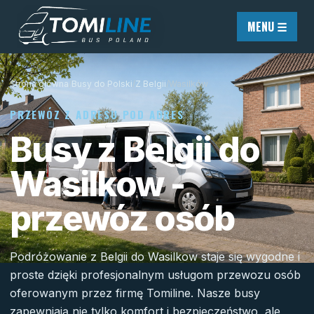
Przejdź do treści
MENU ☰
Strona główna
/
Busy do Polski
/
Z Belgii
/
Wasilków
PRZEWÓZ Z ADRESU POD ADRES
Busy z Belgii do
Wasilkow -
przewóz osób
Podróżowanie z Belgii do Wasilkow staje się wygodne i
proste dzięki profesjonalnym usługom przewozu osób
oferowanym przez firmę Tomiline. Nasze busy
zapewniają nie tylko komfort i bezpieczeństwo, ale