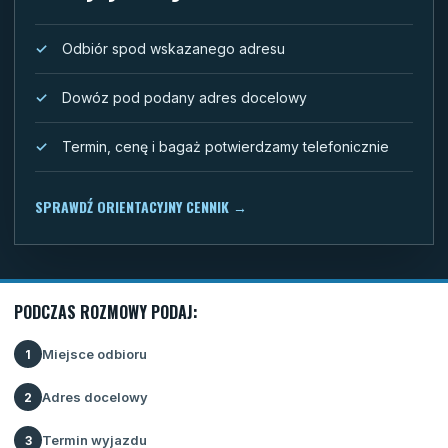
Odbiór spod wskazanego adresu
Dowóz pod podany adres docelowy
Termin, cenę i bagaż potwierdzamy telefonicznie
SPRAWDŹ ORIENTACYJNY CENNIK
→
PODCZAS ROZMOWY PODAJ:
Miejsce odbioru
1
Adres docelowy
2
Termin wyjazdu
3