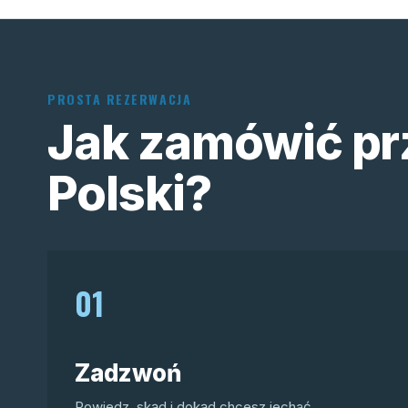
PROSTA REZERWACJA
Jak zamówić pr
Polski?
01
Zadzwoń
Powiedz, skąd i dokąd chcesz jechać.