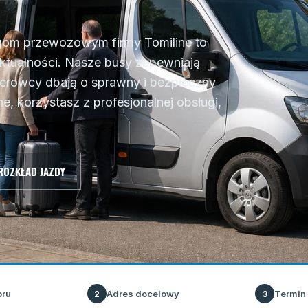
ugom przewozowym firmy Tomiline to
ktualności. Nasze busy zapewniają
erowcy dbają o sprawny i bezpieczny
e, korzystasz z profesjonalnej obsługi,
ROZKŁAD JAZDY
oru
Adres docelowy
Termin
2
3