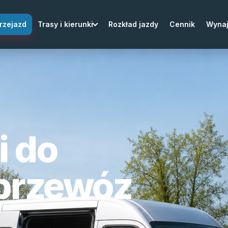
rzejazd
Trasy i kierunki
Rozkład jazdy
Cennik
Wyna
i do
 przewóz