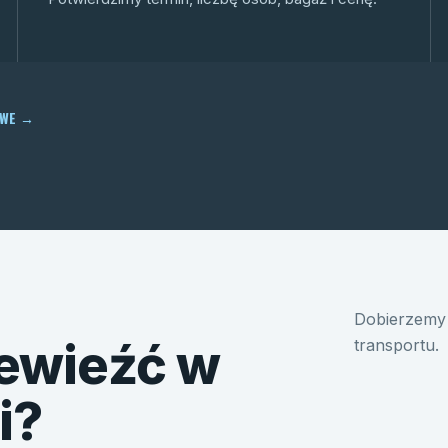
OWE
→
Dobierzemy 
ewieźć w
transportu.
i?