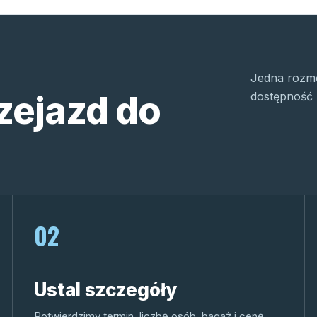
Jedna rozmo
zejazd do
dostępność 
02
Ustal szczegóły
Potwierdzimy termin, liczbę osób, bagaż i cenę.