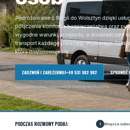
Podróżowanie z Belgii do Wolsztyn dzięki usł
połączenie komfortu, bezpieczeństwa oraz pun
wygodne warunki przejazdu, a doświadczeni ki
transport każdego pasażera. Wybierając Tomilin
która dostosowuje się...
ZADZWOŃ I ZAREZERWUJ
+48 531 982 982
SPRAWDŹ 
Najszybciej ustalisz trasę i wolne miejsce telefonicznie.
PODCZAS ROZMOWY PODAJ:
Miejsce odbi
1