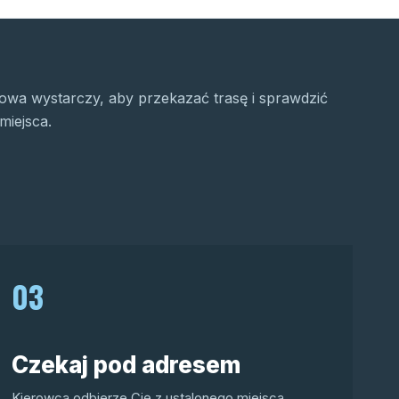
wa wystarczy, aby przekazać trasę i sprawdzić
miejsca.
03
Czekaj pod adresem
Kierowca odbierze Cię z ustalonego miejsca.