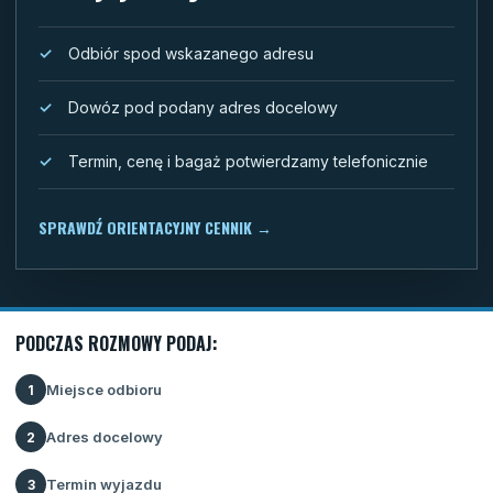
Odbiór spod wskazanego adresu
Dowóz pod podany adres docelowy
Termin, cenę i bagaż potwierdzamy telefonicznie
SPRAWDŹ ORIENTACYJNY CENNIK
→
PODCZAS ROZMOWY PODAJ:
Miejsce odbioru
1
Adres docelowy
2
Termin wyjazdu
3