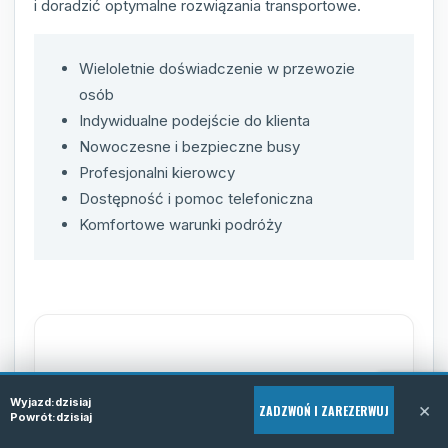
i doradzić optymalne rozwiązania transportowe.
Wieloletnie doświadczenie w przewozie
osób
Indywidualne podejście do klienta
Nowoczesne i bezpieczne busy
Profesjonalni kierowcy
Dostępność i pomoc telefoniczna
Komfortowe warunki podróży
FAQ - najczęściej
Wyjazd:
dzisiaj
×
ZADZWOŃ I ZAREZERWUJ
Powrót:
dzisiaj
zadawane pytania