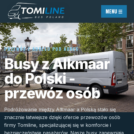
Przejdź do treści
MENU ☰
Strona główna
/
Busy do Polski
/
Z Holandii
/
Alkmaar
PRZEWÓZ Z ADRESU POD ADRES
Busy z Alkmaar
do Polski -
przewóz osób
Podróżowanie między Alkmaar a Polską stało się
znacznie łatwiejsze dzięki ofercie przewozów osób
firmy Tomiline, specjalizującej się w komforcie i
bezpieczeństwie pasażerów. Nasze busy zapewniają