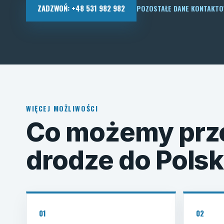
ZADZWOŃ: +48 531 982 982
POZOSTAŁE DANE KONTAKT
WIĘCEJ MOŻLIWOŚCI
Co możemy prz
drodze do Polsk
01
02