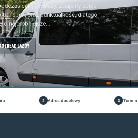
podczas całej podróży. Zdajemy sobie
transport oraz punktualność, dlatego
 o najdrobniejsze...
ROZKŁAD JAZDY
oru
Adres docelowy
Termin
2
3