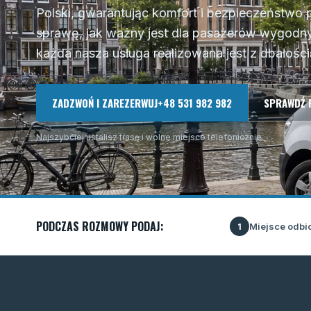
Polski, gwarantując komfort i bezpieczeństwo 
sprawę, jak ważny jest dla pasażerów wygodny 
każda nasza usługa realizowana jest z dbałością
ZADZWOŃ I ZAREZERWUJ
+48 531 982 982
SPRAWDŹ 
Najszybciej ustalisz trasę i wolne miejsce telefonicznie.
PODCZAS ROZMOWY PODAJ:
Miejsce odbi
1