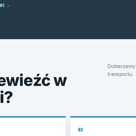
OWE
→
Dobierzemy 
ewieźć w
transportu.
i?
03