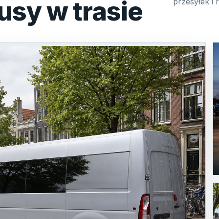
usy w trasie
przesyłek i