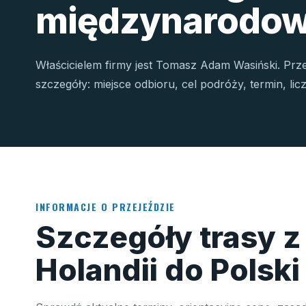
międzynarodow
Właścicielem firmy jest Tomasz Adam Wasiński. Prz
szczegóły: miejsce odbioru, cel podróży, termin, li
INFORMACJE O PRZEJEŹDZIE
Szczegóły trasy z
Holandii do Polski