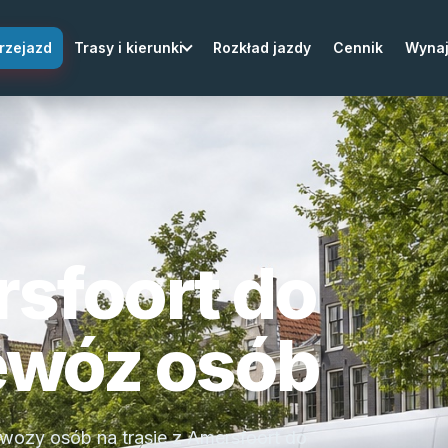
rzejazd
Trasy i kierunki
Rozkład jazdy
Cennik
Wyna
sfoort do
zewóz osób
ewozy osób na trasie z Amersfoort do