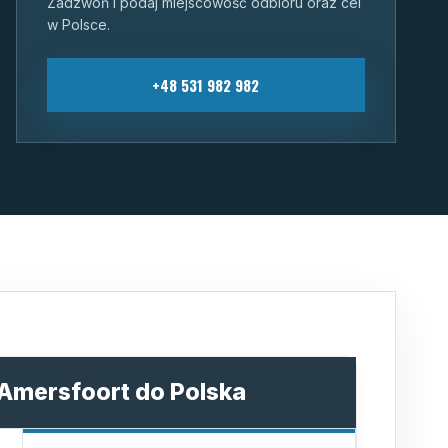
Zadzwoń i podaj miejscowość odbioru oraz cel
w Polsce.
+48 531 982 982
 Amersfoort do Polska