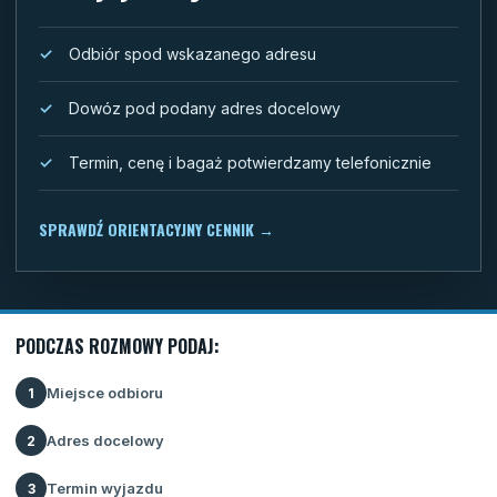
Odbiór spod wskazanego adresu
Dowóz pod podany adres docelowy
Termin, cenę i bagaż potwierdzamy telefonicznie
SPRAWDŹ ORIENTACYJNY CENNIK
→
PODCZAS ROZMOWY PODAJ:
Miejsce odbioru
1
Adres docelowy
2
Termin wyjazdu
3