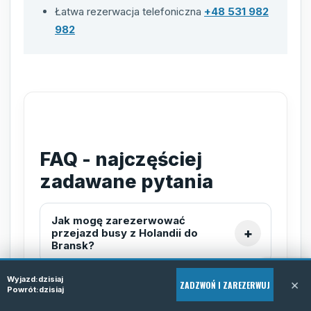
Łatwa rezerwacja telefoniczna
+48 531 982
982
FAQ - najczęściej
zadawane pytania
Jak mogę zarezerwować
przejazd busy z Holandii do
Bransk?
Wyjazd:
dzisiaj
×
ZADZWOŃ I ZAREZERWUJ
Powrót:
dzisiaj
Czy usługa obejmuje odbiór
spod wskazanego adresu