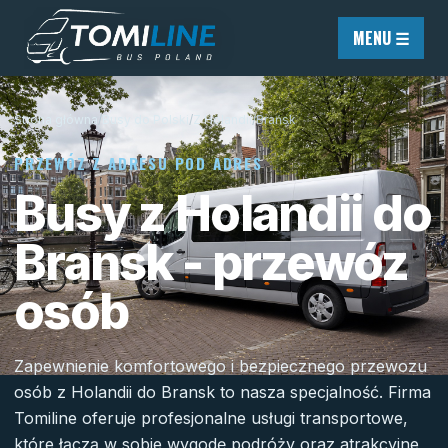
Przejdź do treści
MENU ☰
Strona główna
/
Busy do Polski
/
Z Holandii
/
Brańsk
PRZEWÓZ Z ADRESU POD ADRES
Busy z Holandii do
Bransk - przewóz
osób
Zapewnienie komfortowego i bezpiecznego przewozu
osób z Holandii do Bransk to nasza specjalność. Firma
Tomiline oferuje profesjonalne usługi transportowe,
które łączą w sobie wygodę podróży oraz atrakcyjne