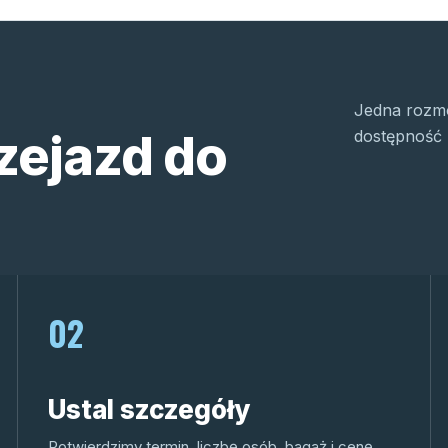
Jedna rozmo
zejazd do
dostępność 
02
Ustal szczegóły
Potwierdzimy termin, liczbę osób, bagaż i cenę.