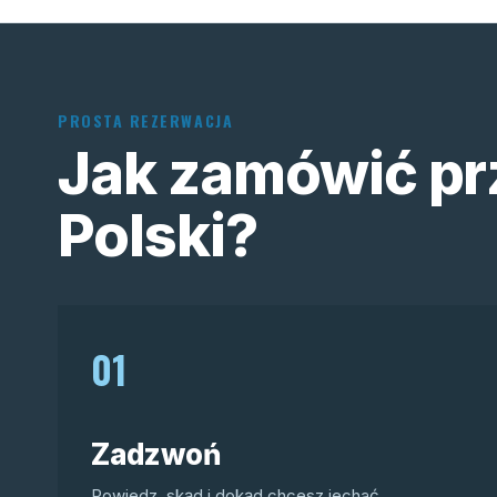
PROSTA REZERWACJA
Jak zamówić pr
Polski?
01
Zadzwoń
Powiedz, skąd i dokąd chcesz jechać.