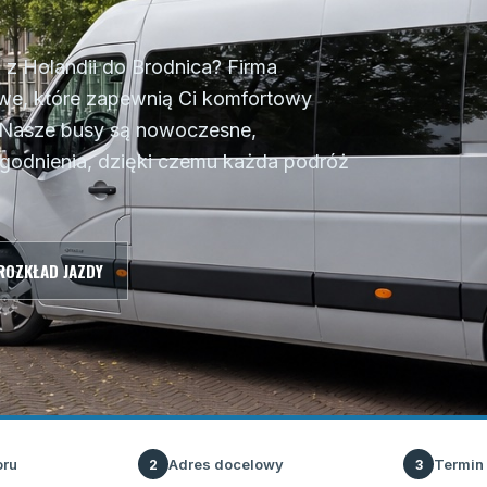
z Holandii do Brodnica? Firma
towe, które zapewnią Ci komfortowy
. Nasze busy są nowoczesne,
godnienia, dzięki czemu każda podróż
ROZKŁAD JAZDY
oru
Adres docelowy
Termin
2
3