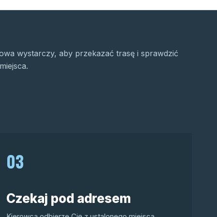
wa wystarczy, aby przekazać trasę i sprawdzić
miejsca.
03
Czekaj pod adresem
Kierowca odbierze Cię z ustalonego miejsca.