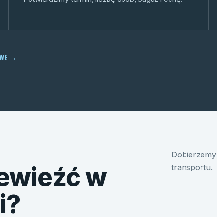
OWE
→
Dobierzemy 
ewieźć w
transportu.
i?