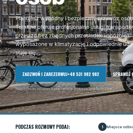
Planujesz wygodny i bezpieczny przewóz osób 
Tomiline oferuje profesjonalne usługi transpor
przejazd bez zbędnych przesiadek i opóźnień
wyposażone w klimatyzację i odpowiednie udo
staje się...
ZADZWOŃ I ZAREZERWUJ
+48 531 982 982
SPRAWDŹ 
Najszybciej ustalisz trasę i wolne miejsce telefonicznie.
PODCZAS ROZMOWY PODAJ:
Miejsce odbi
1