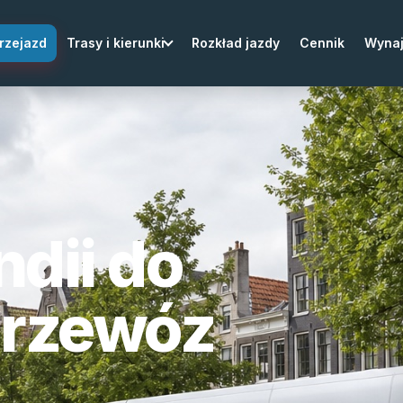
rzejazd
Trasy i kierunki
Rozkład jazdy
Cennik
Wyna
ndii do
przewóz