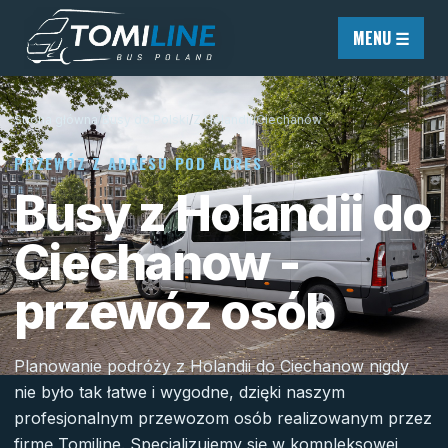
Przejdź do treści
MENU ☰
Strona główna
/
Busy do Polski
/
Z Holandii
/
Ciechanów
PRZEWÓZ Z ADRESU POD ADRES
Busy z Holandii do
Ciechanow -
przewóz osób
Planowanie podróży z Holandii do Ciechanow nigdy
nie było tak łatwe i wygodne, dzięki naszym
profesjonalnym przewozom osób realizowanym przez
firmę Tomiline. Specjalizujemy się w kompleksowej