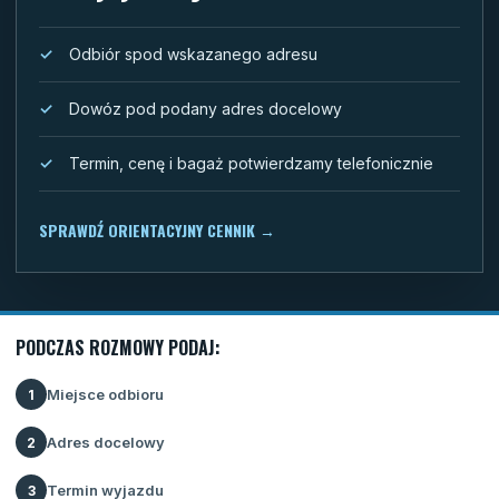
Odbiór spod wskazanego adresu
Dowóz pod podany adres docelowy
Termin, cenę i bagaż potwierdzamy telefonicznie
SPRAWDŹ ORIENTACYJNY CENNIK
→
PODCZAS ROZMOWY PODAJ:
Miejsce odbioru
1
Adres docelowy
2
Termin wyjazdu
3