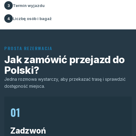
Termin wyjazdu
3
Liczbę osób i bagaż
4
PROSTA REZERWACJA
Jak zamówić przejazd do
Polski?
Jedna rozmowa wystarczy, aby przekazać trasę i sprawdzić
dostępność miejsca.
01
Zadzwoń