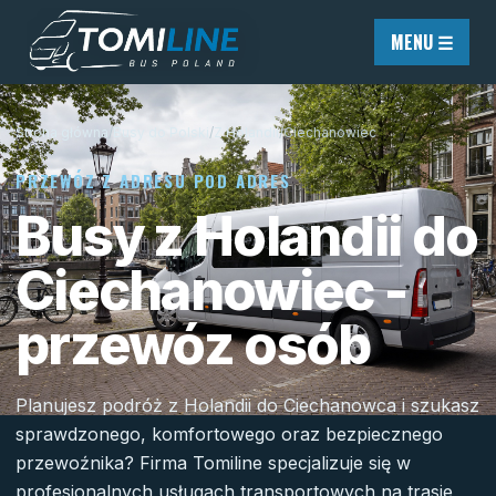
Przejdź do treści
MENU ☰
Strona główna
/
Busy do Polski
/
Z Holandii
/
Ciechanowiec
PRZEWÓZ Z ADRESU POD ADRES
Busy z Holandii do
Ciechanowiec -
przewóz osób
Planujesz podróż z Holandii do Ciechanowca i szukasz
sprawdzonego, komfortowego oraz bezpiecznego
przewoźnika? Firma Tomiline specjalizuje się w
profesjonalnych usługach transportowych na trasie