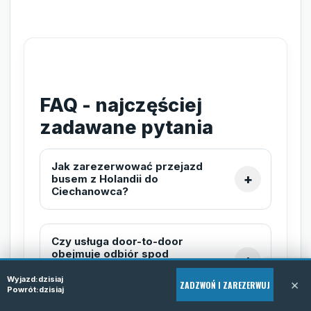
FAQ - najczęściej
zadawane pytania
Jak zarezerwować przejazd
busem z Holandii do
Ciechanowca?
Czy usługa door-to-door
obejmuje odbiór spod
wskazanego adresu w
Holandii?
Wyjazd:
dzisiaj
×
ZADZWOŃ I ZAREZERWUJ
Powrót:
dzisiaj