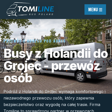
Przejdź do treści
MENU ☰
Strona główna
/
Busy do Polski
/
Z Holandii
/
Grójec
PRZEWÓZ Z ADRESU POD ADRES
Busy z Holandii do
Grojec - przewóz
osób
Podróż z Holandii do Grojec wymaga komfortowego i
niezawodnego przewozu osób, który zapewnia
bezpieczeństwo oraz wygodę na całej trasie. Firma
Tomiline to sprawdzony partner w przewozach