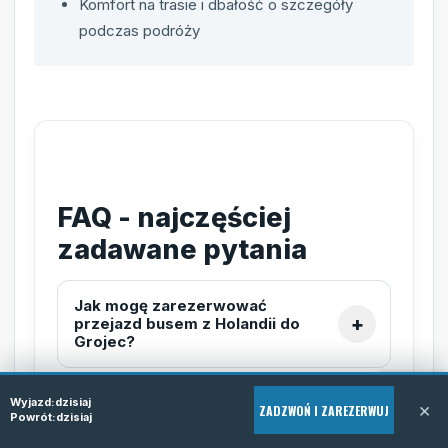
Komfort na trasie i dbałość o szczegóły
podczas podróży
FAQ - najczęściej
zadawane pytania
Jak mogę zarezerwować
przejazd busem z Holandii do
Grojec?
Wyjazd:
dzisiaj
×
ZADZWOŃ I ZAREZERWUJ
Czy usługa door-to-door
Powrót:
dzisiaj
oznacza odbiór z mojego