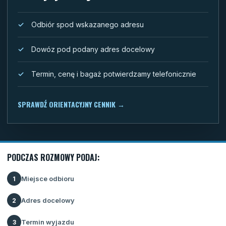
Odbiór spod wskazanego adresu
Dowóz pod podany adres docelowy
Termin, cenę i bagaż potwierdzamy telefonicznie
SPRAWDŹ ORIENTACYJNY CENNIK
→
PODCZAS ROZMOWY PODAJ:
Miejsce odbioru
1
Adres docelowy
2
Termin wyjazdu
3