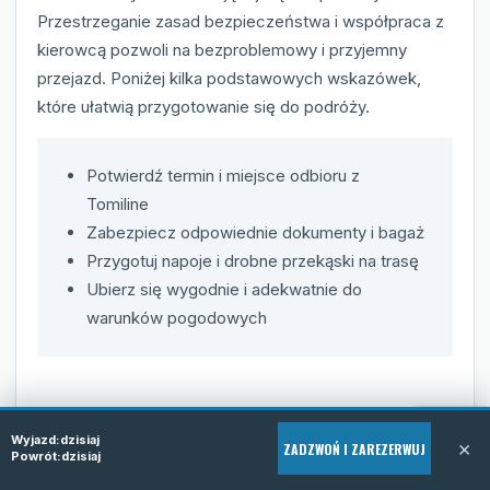
Przestrzeganie zasad bezpieczeństwa i współpraca z
kierowcą pozwoli na bezproblemowy i przyjemny
przejazd. Poniżej kilka podstawowych wskazówek,
które ułatwią przygotowanie się do podróży.
Potwierdź termin i miejsce odbioru z
Tomiline
Zabezpiecz odpowiednie dokumenty i bagaż
Przygotuj napoje i drobne przekąski na trasę
Ubierz się wygodnie i adekwatnie do
warunków pogodowych
Dlaczego warto wybrać
Wyjazd:
dzisiaj
×
ZADZWOŃ I ZAREZERWUJ
Powrót:
dzisiaj
Tomiline