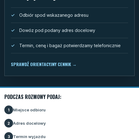
Odbiór spod wskazanego adresu
Dowóz pod podany adres docelowy
Termin, cenę i bagaż potwierdzamy telefonicznie
SPRAWDŹ ORIENTACYJNY CENNIK
→
PODCZAS ROZMOWY PODAJ:
Miejsce odbioru
1
Adres docelowy
2
Termin wyjazdu
3