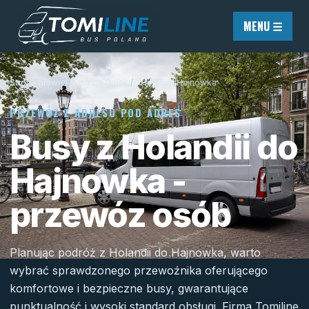
Przejdź do treści
MENU ☰
Strona główna
/
Busy do Polski
/
Z Holandii
/
Hajnówka
PRZEWÓZ Z ADRESU POD ADRES
Busy z Holandii do
Hajnowka -
przewóz osób
Planując podróż z Holandii do Hajnowka, warto
wybrać sprawdzonego przewoźnika oferującego
komfortowe i bezpieczne busy, gwarantujące
punktualność i wysoki standard obsługi. Firma Tomiline