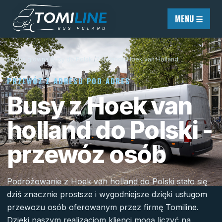
Przejdź do treści
MENU ☰
Strona główna
/
Busy do Polski
/
Z Holandii
/
Hoek van Holland
PRZEWÓZ Z ADRESU POD ADRES
Busy z Hoek van
holland do Polski -
przewóz osób
Podróżowanie z Hoek van holland do Polski stało się
dziś znacznie prostsze i wygodniejsze dzięki usługom
przewozu osób oferowanym przez firmę Tomiline.
Dzięki naszym realizacjom klienci mogą liczyć na