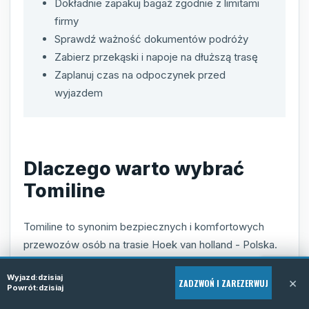
Dokładnie zapakuj bagaż zgodnie z limitami
firmy
Sprawdź ważność dokumentów podróży
Zabierz przekąski i napoje na dłuższą trasę
Zaplanuj czas na odpoczynek przed
wyjazdem
Dlaczego warto wybrać
Tomiline
Tomiline to synonim bezpiecznych i komfortowych
przewozów osób na trasie Hoek van holland - Polska.
Wyróżniamy się indywidualnym podejściem do
Wyjazd:
dzisiaj
każdego klienta oraz dbałością o detale, które
×
ZADZWOŃ I ZAREZERWUJ
Powrót:
dzisiaj
wpływają na komfort i bezpieczeństwo podróży.