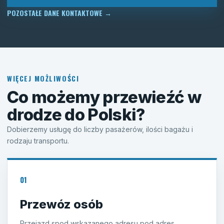
POZOSTAŁE DANE KONTAKTOWE
→
WIĘCEJ MOŻLIWOŚCI
Co możemy przewieźć w
drodze do Polski?
Dobierzemy usługę do liczby pasażerów, ilości bagażu i
rodzaju transportu.
01
Przewóz osób
Przejazd spod wskazanego adresu pod adres