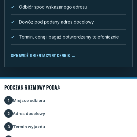
Odbiór spod wskazanego adresu
Dowóz pod podany adres docelowy
Termin, cenę i bagaż potwierdzamy telefonicznie
SPRAWDŹ ORIENTACYJNY CENNIK
→
PODCZAS ROZMOWY PODAJ:
Miejsce odbioru
1
Adres docelowy
2
Termin wyjazdu
3