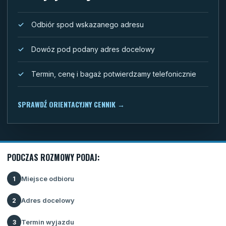
Odbiór spod wskazanego adresu
Dowóz pod podany adres docelowy
Termin, cenę i bagaż potwierdzamy telefonicznie
SPRAWDŹ ORIENTACYJNY CENNIK
→
PODCZAS ROZMOWY PODAJ:
Miejsce odbioru
1
Adres docelowy
2
Termin wyjazdu
3