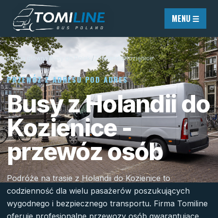
Przejdź do treści
MENU ☰
Strona główna
/
Busy do Polski
/
Z Holandii
/
Kozienice
PRZEWÓZ Z ADRESU POD ADRES
Busy z Holandii do
Kozienice -
przewóz osób
Podróże na trasie z Holandii do Kozienice to
codzienność dla wielu pasażerów poszukujących
wygodnego i bezpiecznego transportu. Firma Tomiline
oferuje profesjonalne przewozy osób gwarantujące