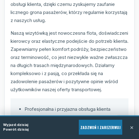
obsługi klienta, dzięki czemu zyskujemy zaufanie
licznego grona pasażerów, którzy regularnie korzystają
z naszych usług.
Naszą wizytówką jest nowoczesna flota, doświadczeni
kierowcy oraz elastyczne podejście do potrzeb klienta.
Zapewniamy pełen komfort podróży, bezpieczeństwo
oraz terminowość, co jest niezwykle ważne zwłaszcza
na długich trasach międzynarodowych. Działamy
kompleksowo i z pasją, co przekłada się na
zadowolenie pasażerów i pozytywne opinie wśród
użytkowników naszej oferty transportowej.
Profesjonalna i przyjazna obsługa klienta
Nowoczesna i bezpieczna flota busów
Usługa door-to-door
Wyjazd:
dzisiaj
×
ZADZWOŃ I ZAREZERWUJ
Powrót:
dzisiaj
Dostępność i łatwość rezerwacji