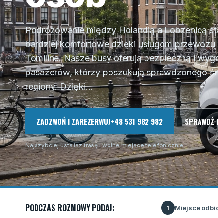
Podróżowanie między Holandią a Lobzenicą sta
bardziej komfortowe dzięki usługom przewozu 
Tomiline. Nasze busy oferują bezpieczną i wy
pasażerów, którzy poszukują sprawdzonego śr
regiony. Dzięki...
ZADZWOŃ I ZAREZERWUJ
+48 531 982 982
SPRAWDŹ 
Najszybciej ustalisz trasę i wolne miejsce telefonicznie.
PODCZAS ROZMOWY PODAJ:
Miejsce odbi
1