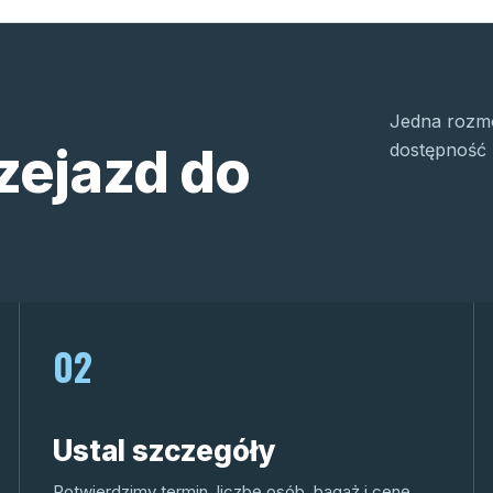
Jedna rozmo
zejazd do
dostępność 
02
Ustal szczegóły
Potwierdzimy termin, liczbę osób, bagaż i cenę.