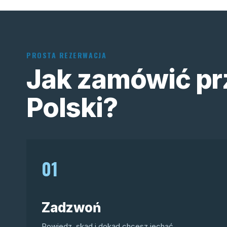
PROSTA REZERWACJA
Jak zamówić pr
Polski?
01
Zadzwoń
Powiedz, skąd i dokąd chcesz jechać.