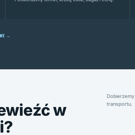
OWE
→
Dobierzemy 
ewieźć w
transportu.
i?