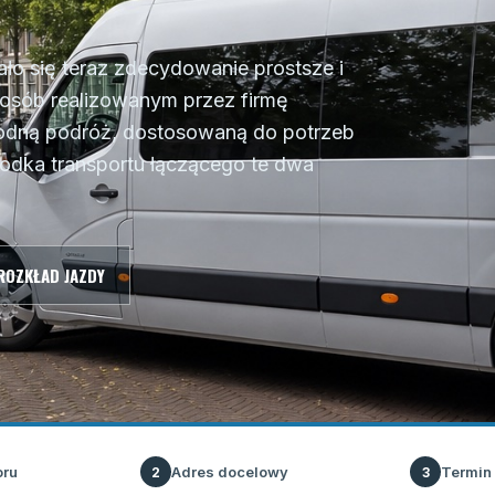
ło się teraz zdecydowanie prostsze i
osób realizowanym przez firmę
godną podróż, dostosowaną do potrzeb
odka transportu łączącego te dwa
ROZKŁAD JAZDY
oru
Adres docelowy
Termin
2
3