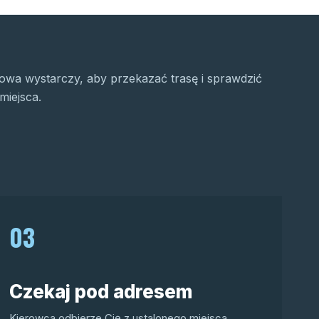
wa wystarczy, aby przekazać trasę i sprawdzić
miejsca.
03
Czekaj pod adresem
Kierowca odbierze Cię z ustalonego miejsca.