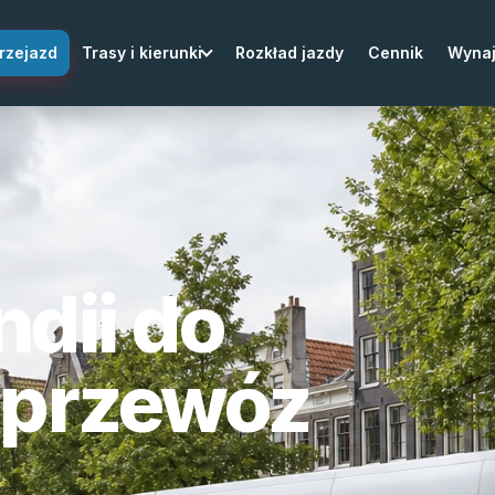
rzejazd
Trasy i kierunki
Rozkład jazdy
Cennik
Wyna
ndii do
 przewóz