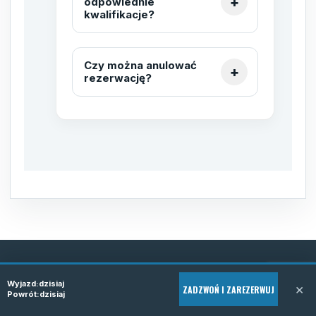
odpowiednie
kwalifikacje?
Czy można anulować
rezerwację?
REZERWACJA TELEFONICZNA
Wyjazd:
dzisiaj
×
ZADZWOŃ I ZAREZERWUJ
Powrót:
dzisiaj
Zarezerwuj bus do Polski