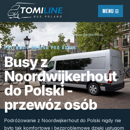
Przejdź do treści
MENU ☰
Strona główna
/
Busy do Polski
/
Z Holandii
/
Noordwijkerhout
PRZEWÓZ Z ADRESU POD ADRES
Busy z
Noordwijkerhout
do Polski -
przewóz osób
Podróżowanie z Noordwijkerhout do Polski nigdy nie
było tak komfortowe i bezproblemowe dzięki usługom