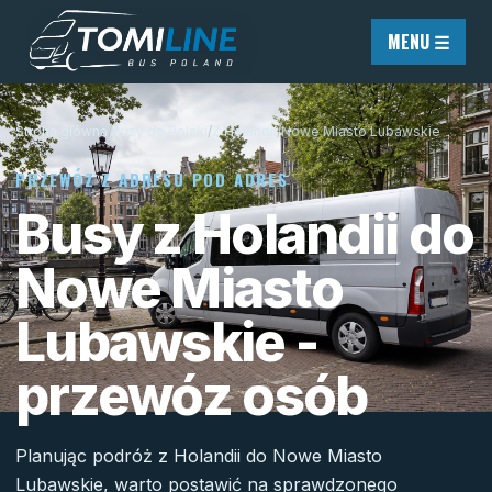
Przejdź do treści
MENU ☰
Strona główna
/
Busy do Polski
/
Z Holandii
/
Nowe Miasto Lubawskie
PRZEWÓZ Z ADRESU POD ADRES
Busy z Holandii do
Nowe Miasto
Lubawskie -
przewóz osób
Planując podróż z Holandii do Nowe Miasto
Lubawskie, warto postawić na sprawdzonego