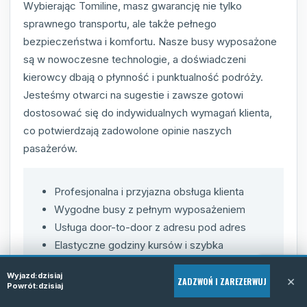
Wybierając Tomiline, masz gwarancję nie tylko
sprawnego transportu, ale także pełnego
bezpieczeństwa i komfortu. Nasze busy wyposażone
są w nowoczesne technologie, a doświadczeni
kierowcy dbają o płynność i punktualność podróży.
Jesteśmy otwarci na sugestie i zawsze gotowi
dostosować się do indywidualnych wymagań klienta,
co potwierdzają zadowolone opinie naszych
pasażerów.
Profesjonalna i przyjazna obsługa klienta
Wygodne busy z pełnym wyposażeniem
Usługa door-to-door z adresu pod adres
Elastyczne godziny kursów i szybka
rezerwacja
Wyjazd:
dzisiaj
×
Wysoka dbałość o bezpieczeństwo
ZADZWOŃ I ZAREZERWUJ
Powrót:
dzisiaj
Konkurencyjne warunki cenowe