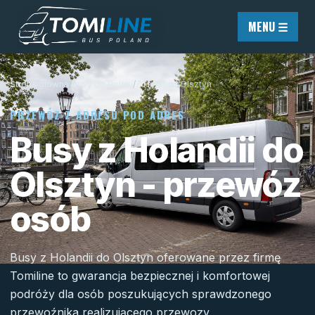
Przejdź do treści
MENU ☰
Strona główna
/
Busy do Polski
/
Z Holandii
/
Olsztyn
PRZEWÓZ Z ADRESU POD ADRES
Busy z Holandii do
Olsztyn - przewóz
osób
Busy z Holandii do Olsztyn oferowane przez firmę
Tomiline to gwarancja bezpiecznej i komfortowej
podróży dla osób poszukujących sprawdzonego
przewoźnika realizującego przewozy