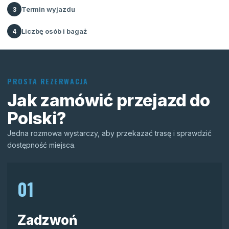
Termin wyjazdu
3
Liczbę osób i bagaż
4
PROSTA REZERWACJA
Jak zamówić przejazd do
Polski?
Jedna rozmowa wystarczy, aby przekazać trasę i sprawdzić
dostępność miejsca.
01
Zadzwoń