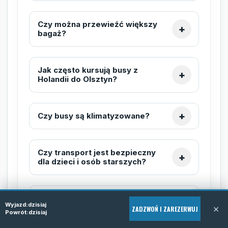
Czy można przewieźć większy
bagaż?
Jak często kursują busy z
Holandii do Olsztyn?
Czy busy są klimatyzowane?
Czy transport jest bezpieczny
dla dzieci i osób starszych?
Czy można zmienić rezerwację
Wyjazd:
dzisiaj
po dokonaniu jej?
×
ZADZWOŃ I ZAREZERWUJ
Powrót:
dzisiaj