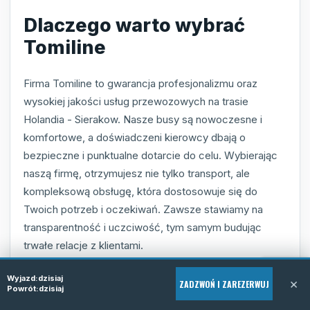
Dlaczego warto wybrać
Tomiline
Firma Tomiline to gwarancja profesjonalizmu oraz
wysokiej jakości usług przewozowych na trasie
Holandia - Sierakow. Nasze busy są nowoczesne i
komfortowe, a doświadczeni kierowcy dbają o
bezpieczne i punktualne dotarcie do celu. Wybierając
naszą firmę, otrzymujesz nie tylko transport, ale
kompleksową obsługę, która dostosowuje się do
Twoich potrzeb i oczekiwań. Zawsze stawiamy na
transparentność i uczciwość, tym samym budując
trwałe relacje z klientami.
Dodatkowo, Tomiline charakteryzuje się
Wyjazd:
dzisiaj
×
ZADZWOŃ I ZAREZERWUJ
Powrót:
dzisiaj
elastycznością - pozwalamy na dopasowanie terminów
przejazdu do indywidualnych wymagań oraz oferujemy