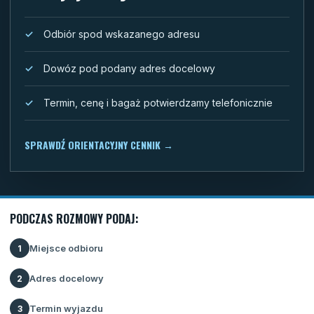
Odbiór spod wskazanego adresu
Dowóz pod podany adres docelowy
Termin, cenę i bagaż potwierdzamy telefonicznie
SPRAWDŹ ORIENTACYJNY CENNIK
→
PODCZAS ROZMOWY PODAJ:
Miejsce odbioru
1
Adres docelowy
2
Termin wyjazdu
3