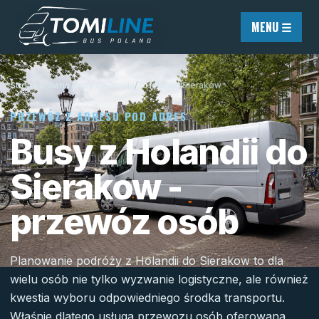
Przejdź do treści
MENU ☰
Strona główna
/
Busy do Polski
/
Z Holandii
/
Sieraków
PRZEWÓZ Z ADRESU POD ADRES
Busy z Holandii do
Sierakow -
przewóz osób
Planowanie podróży z Holandii do Sierakow to dla
wielu osób nie tylko wyzwanie logistyczne, ale również
kwestia wyboru odpowiedniego środka transportu.
Właśnie dlatego usługa przewozu osób oferowana