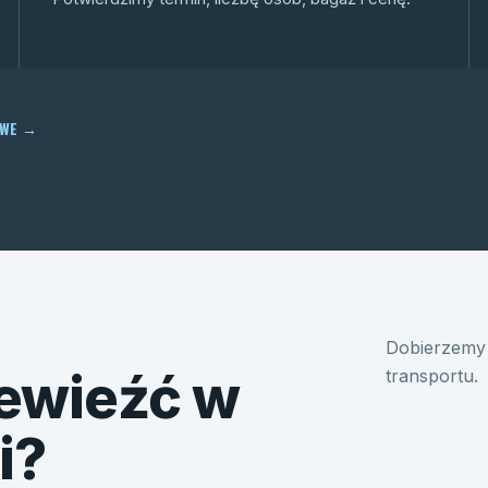
OWE
→
Dobierzemy 
ewieźć w
transportu.
i?