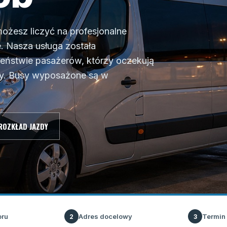
możesz liczyć na profesjonalne
. Nasza usługa została
eństwie pasażerów, którzy oczekują
asy. Busy wyposażone są w
ROZKŁAD JAZDY
oru
Adres docelowy
Termin
2
3