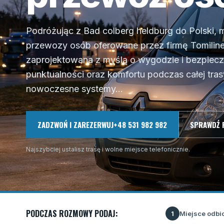
Podróżując z Bad colberg heldburg do Polski, 
przewozy osób oferowane przez firmę Tomiline
zaprojektowana z myślą o wygodzie i bezpiecz
punktualności oraz komfortu podczas całej tr
nowoczesne systemy...
ZADZWOŃ I ZAREZERWUJ
+48 531 982 982
SPRAWDŹ 
Najszybciej ustalisz trasę i wolne miejsce telefonicznie.
PODCZAS ROZMOWY PODAJ:
Miejsce odbi
1