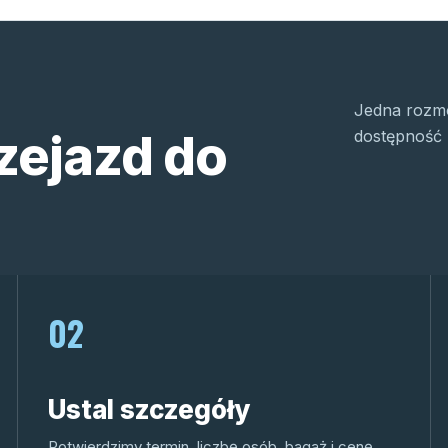
Jedna rozmo
zejazd do
dostępność 
02
Ustal szczegóły
Potwierdzimy termin, liczbę osób, bagaż i cenę.