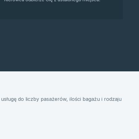
usługę do liczby pasażerów, ilości bagażu i rodzaju