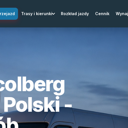
rzejazd
Trasy i kierunki
Rozkład jazdy
Cennik
Wyna
colberg
Polski -
ób