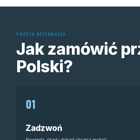
PROSTA REZERWACJA
Jak zamówić pr
Polski?
01
Zadzwoń
Powiedz, skąd i dokąd chcesz jechać.