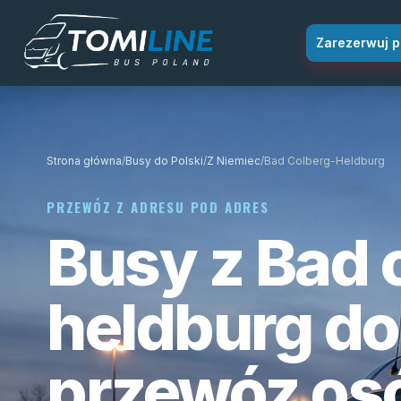
Przejdź do treści
Zarezerwuj p
Strona główna
/
Busy do Polski
/
Z Niemiec
/
Bad Colberg-Heldburg
PRZEWÓZ Z ADRESU POD ADRES
Busy z Bad 
heldburg do 
przewóz os