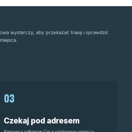
wa wystarczy, aby przekazać trasę i sprawdzić
miejsca.
03
Czekaj pod adresem
Kierowca odbierze Cię z ustalonego miejsca.