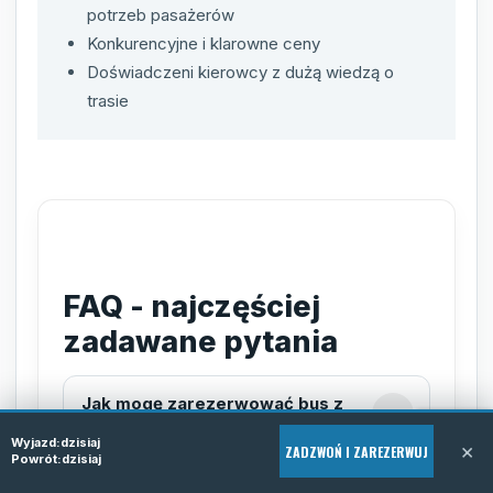
potrzeb pasażerów
Konkurencyjne i klarowne ceny
Doświadczeni kierowcy z dużą wiedzą o
trasie
FAQ - najczęściej
zadawane pytania
Jak mogę zarezerwować bus z
Bad ems do Polski?
Wyjazd:
dzisiaj
×
ZADZWOŃ I ZAREZERWUJ
Powrót:
dzisiaj