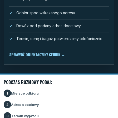
Odbiór spod wskazanego adresu
Dowóz pod podany adres docelowy
Termin, cenę i bagaż potwierdzamy telefonicznie
SPRAWDŹ ORIENTACYJNY CENNIK
→
PODCZAS ROZMOWY PODAJ:
Miejsce odbioru
1
Adres docelowy
2
Termin wyjazdu
3