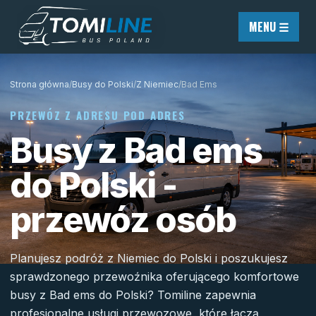
Przejdź do treści
MENU ☰
Strona główna
/
Busy do Polski
/
Z Niemiec
/
Bad Ems
PRZEWÓZ Z ADRESU POD ADRES
Busy z Bad ems
do Polski -
przewóz osób
Planujesz podróż z Niemiec do Polski i poszukujesz
sprawdzonego przewoźnika oferującego komfortowe
busy z Bad ems do Polski? Tomiline zapewnia
profesjonalne usługi przewozowe, które łączą