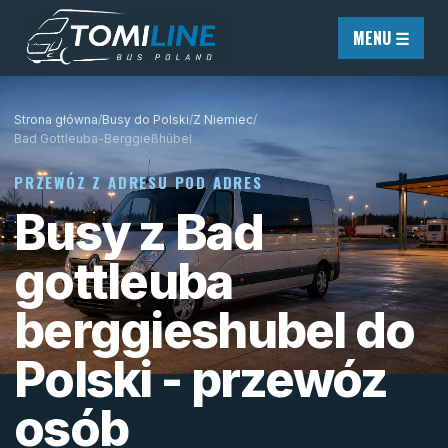
Przejdź do treści
MENU ☰
Strona główna
/
Busy do Polski
/
Z Niemiec
/
Bad Gottleuba-Berggießhübel
PRZEWÓZ Z ADRESU POD ADRES
Busy z Bad
gottleuba
berggieshubel do
Polski - przewóz
osób