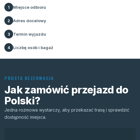
Miejsce odbioru
1
Adres docelowy
2
Termin wyjazdu
3
Liczbę osób i bagaż
4
PROSTA REZERWACJA
Jak zamówić przejazd do
Polski?
Jedna rozmowa wystarczy, aby przekazać trasę i sprawdzić
dostępność miejsca.