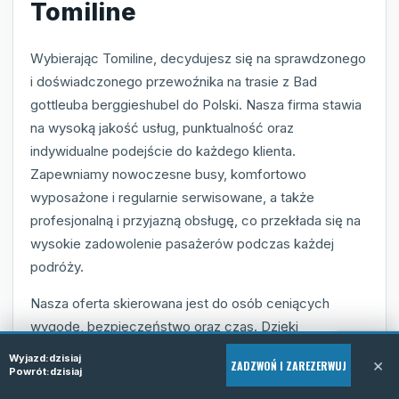
Tomiline
Wybierając Tomiline, decydujesz się na sprawdzonego
i doświadczonego przewoźnika na trasie z Bad
gottleuba berggieshubel do Polski. Nasza firma stawia
na wysoką jakość usług, punktualność oraz
indywidualne podejście do każdego klienta.
Zapewniamy nowoczesne busy, komfortowo
wyposażone i regularnie serwisowane, a także
profesjonalną i przyjazną obsługę, co przekłada się na
wysokie zadowolenie pasażerów podczas każdej
podróży.
Nasza oferta skierowana jest do osób ceniących
wygodę, bezpieczeństwo oraz czas. Dzięki
elastyczności i usługom door-to-door jesteśmy w
Wyjazd:
dzisiaj
×
ZADZWOŃ I ZAREZERWUJ
stanie dopasować się do wymagań nawet najbardziej
Powrót:
dzisiaj
wymagających klientów, zapewniając jednocześnie