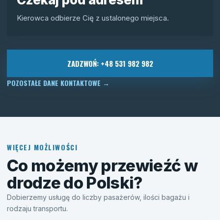
Kierowca odbierze Cię z ustalonego miejsca.
ZADZWOŃ: +48 531 982 982
POZOSTAŁE DANE KONTAKTOWE
→
WIĘCEJ MOŻLIWOŚCI
Co możemy przewieźć w
drodze do Polski?
Dobierzemy usługę do liczby pasażerów, ilości bagażu i
rodzaju transportu.