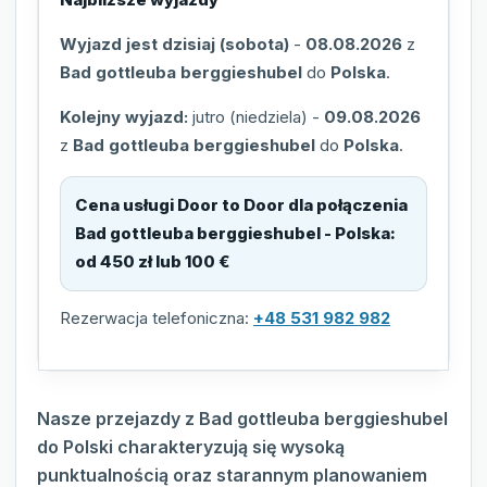
Wyjazd jest dzisiaj (sobota)
-
08.08.2026
z
Bad gottleuba berggieshubel
do
Polska
.
Kolejny wyjazd:
jutro (niedziela)
-
09.08.2026
z
Bad gottleuba berggieshubel
do
Polska
.
Cena usługi Door to Door dla połączenia
Bad gottleuba berggieshubel - Polska
:
od 450 zł lub 100 €
Rezerwacja telefoniczna:
+48 531 982 982
Nasze przejazdy z Bad gottleuba berggieshubel
do Polski charakteryzują się wysoką
punktualnością oraz starannym planowaniem