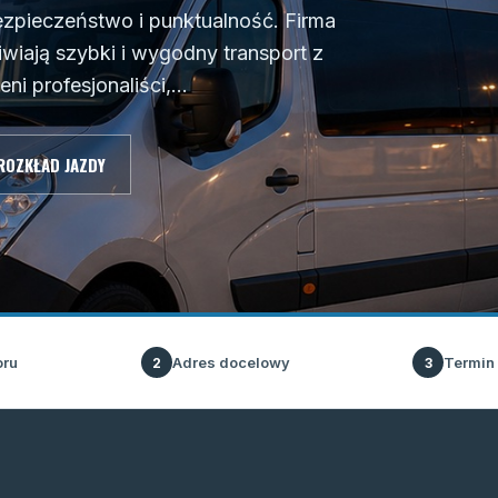
zpieczeństwo i punktualność. Firma
wiają szybki i wygodny transport z
i profesjonaliści,...
ROZKŁAD JAZDY
oru
Adres docelowy
Termin
2
3