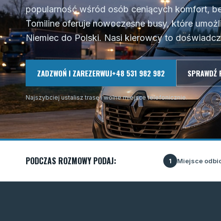
popularność wśród osób ceniących komfort, be
Tomiline oferuje nowoczesne busy, które umożli
Niemiec do Polski. Nasi kierowcy to doświadczen
ZADZWOŃ I ZAREZERWUJ
+48 531 982 982
SPRAWDŹ 
Najszybciej ustalisz trasę i wolne miejsce telefonicznie.
PODCZAS ROZMOWY PODAJ:
Miejsce odbi
1