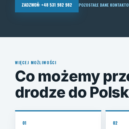
ZADZWOŃ: +48 531 982 982
POZOSTAŁE DANE KONTAKT
WIĘCEJ MOŻLIWOŚCI
Co możemy prz
drodze do Polsk
01
02