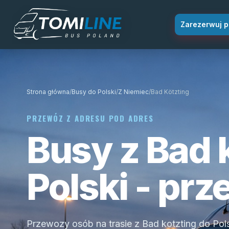
Przejdź do treści
Zarezerwuj p
Strona główna
/
Busy do Polski
/
Z Niemiec
/
Bad Kötzting
PRZEWÓZ Z ADRESU POD ADRES
Busy z Bad 
Polski - pr
Przewozy osób na trasie z Bad kotzting do Pols