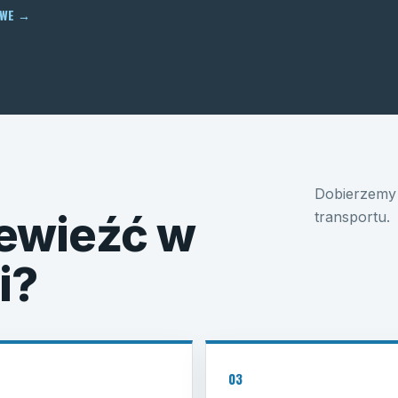
OWE
→
Dobierzemy 
ewieźć w
transportu.
i?
03