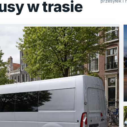
usy w trasie
przesyłek i