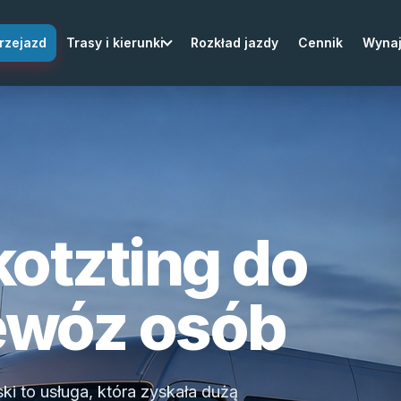
rzejazd
Trasy i kierunki
Rozkład jazdy
Cennik
Wyna
kotzting do
zewóz osób
ki to usługa, która zyskała dużą