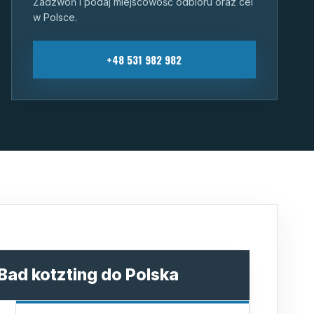
Zadzwoń i podaj miejscowość odbioru oraz cel
w Polsce.
+48 531 982 982
 Bad kotzting do Polska