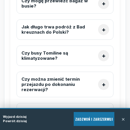
Czy mogę przewieźć bagaż w
busie?
Jak długo trwa podróż z Bad
kreuznach do Polski?
Czy busy Tomiline są
klimatyzowane?
Czy można zmienić termin
przejazdu po dokonaniu
rezerwacji?
Czy na trasie z Bad kreuznach
do Polski obowiązują jakieś
Wyjazd:
dzisiaj
×
ZADZWOŃ I ZAREZERWUJ
specjalne zasady
Powrót:
dzisiaj
bezpieczeństwa?