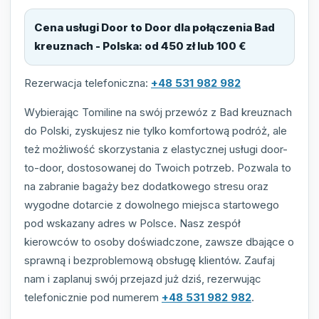
Cena usługi Door to Door dla połączenia
Bad
kreuznach - Polska
:
od 450 zł lub 100 €
Rezerwacja telefoniczna:
+48 531 982 982
Wybierając Tomiline na swój przewóz z Bad kreuznach
do Polski, zyskujesz nie tylko komfortową podróż, ale
też możliwość skorzystania z elastycznej usługi door-
to-door, dostosowanej do Twoich potrzeb. Pozwala to
na zabranie bagaży bez dodatkowego stresu oraz
wygodne dotarcie z dowolnego miejsca startowego
pod wskazany adres w Polsce. Nasz zespół
kierowców to osoby doświadczone, zawsze dbające o
sprawną i bezproblemową obsługę klientów. Zaufaj
nam i zaplanuj swój przejazd już dziś, rezerwując
telefonicznie pod numerem
+48 531 982 982
.