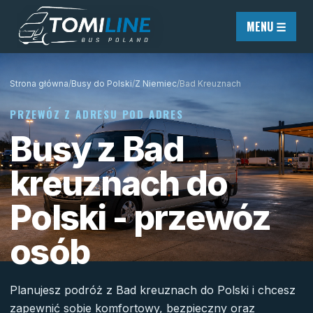
Przejdź do treści
MENU ☰
Strona główna
/
Busy do Polski
/
Z Niemiec
/
Bad Kreuznach
PRZEWÓZ Z ADRESU POD ADRES
Busy z Bad
kreuznach do
Polski - przewóz
osób
Planujesz podróż z Bad kreuznach do Polski i chcesz
zapewnić sobie komfortowy, bezpieczny oraz