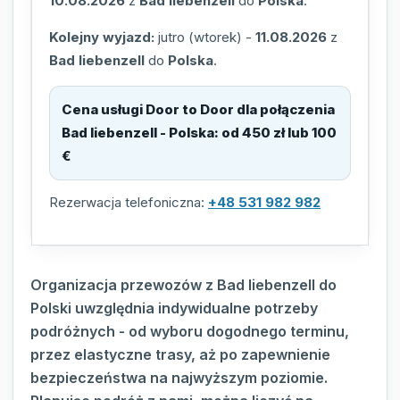
10.08.2026
z
Bad liebenzell
do
Polska
.
Kolejny wyjazd:
jutro (wtorek)
-
11.08.2026
z
Bad liebenzell
do
Polska
.
Cena usługi Door to Door dla połączenia
Bad liebenzell - Polska
:
od 450 zł lub 100
€
Rezerwacja telefoniczna:
+48 531 982 982
Organizacja przewozów z Bad liebenzell do
Polski uwzględnia indywidualne potrzeby
podróżnych - od wyboru dogodnego terminu,
przez elastyczne trasy, aż po zapewnienie
bezpieczeństwa na najwyższym poziomie.