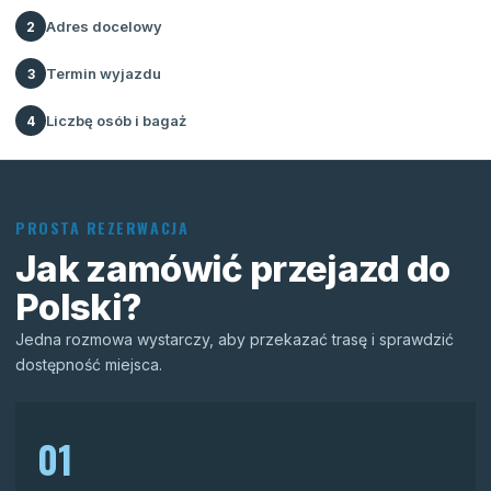
Adres docelowy
2
Termin wyjazdu
3
Liczbę osób i bagaż
4
PROSTA REZERWACJA
Jak zamówić przejazd do
Polski?
Jedna rozmowa wystarczy, aby przekazać trasę i sprawdzić
dostępność miejsca.
01