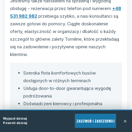
Jesteśmy także nastawieni na sprawną i wygodną
obsługę - rezerwacja przez telefon pod numerem
+48
531 982 982
przebiega szybko, a nasi konsultanci są
zawsze gotowi do pomocy. Ciągłe doskonalenie
oferty, elastyczność w organizacji i dbałość o każdy
szczegół to główne zalety Tomiline, które przekładają
się na zadowolenie i pozytywne opinie naszych
klientów.
Szeroka flota komfortowych busów
dostępnych w różnych terminach
Usługa door-to-door gwarantująca wygodę
podróżowania
Doświadczeni kierowcy i profesjonalna
obsługa klienta
Konkurencyjne ceny dopasowane do
Wyjazd:
dzisiaj
×
ZADZWOŃ I ZAREZERWUJ
Powrót:
dzisiaj
indywidualnych potrzeb