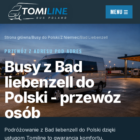
Przejdź do treści
MENU ☰
Strona główna
/
Busy do Polski
/
Z Niemiec
/
Bad Liebenzell
PRZEWÓZ Z ADRESU POD ADRES
Busy z Bad
liebenzell do
Polski - przewóz
osób
Podróżowanie z Bad liebenzell do Polski dzięki
usługom Tomiline to gwarancja komfortu,