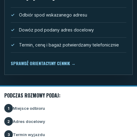
Odbiór spod wskazanego adresu
Dowóz pod podany adres docelowy
Termin, cenę i bagaż potwierdzamy telefonicznie
SPRAWDŹ ORIENTACYJNY CENNIK
→
PODCZAS ROZMOWY PODAJ:
Miejsce odbioru
1
Adres docelowy
2
Termin wyjazdu
3