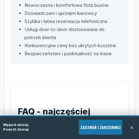
Nowoczesna i komfortowa flota busów
Doświadczeni i uprzejmi kierowcy
Szybka i łatwa rezerwacja telefoniczna
Usługi door-to-door dostosowane do
potrzeb klienta
Konkurencyjne ceny bez ukrytych kosztów
Bezpieczeństwo i punktualność na trasie
FAQ - najczęściej
zadawane pytania
Wyjazd:
dzisiaj
×
ZADZWOŃ I ZAREZERWUJ
Powrót:
dzisiaj
Jak mogę zarezerwować