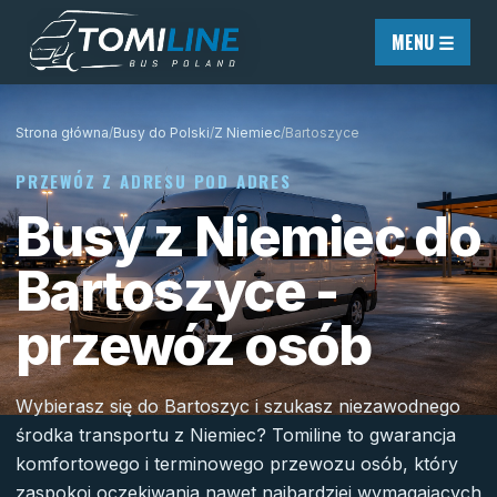
Przejdź do treści
MENU ☰
Strona główna
/
Busy do Polski
/
Z Niemiec
/
Bartoszyce
PRZEWÓZ Z ADRESU POD ADRES
Busy z Niemiec do
Bartoszyce -
przewóz osób
Wybierasz się do Bartoszyc i szukasz niezawodnego
środka transportu z Niemiec? Tomiline to gwarancja
komfortowego i terminowego przewozu osób, który
zaspokoi oczekiwania nawet najbardziej wymagających