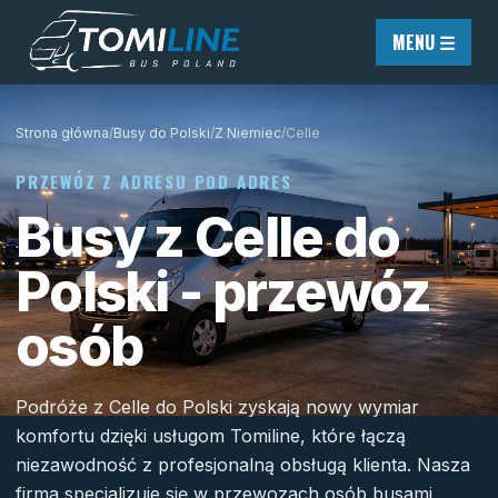
Przejdź do treści
MENU ☰
Strona główna
/
Busy do Polski
/
Z Niemiec
/
Celle
PRZEWÓZ Z ADRESU POD ADRES
Busy z Celle do
Polski - przewóz
osób
Podróże z Celle do Polski zyskają nowy wymiar
komfortu dzięki usługom Tomiline, które łączą
niezawodność z profesjonalną obsługą klienta. Nasza
firma specjalizuje się w przewozach osób busami,