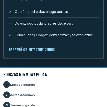
Odbiór spod wskazanego adresu
Dowóz pod podany adres docelowy
Termin, cenę i bagaż potwierdzamy telefonicznie
SPRAWDŹ ORIENTACYJNY CENNIK
→
PODCZAS ROZMOWY PODAJ:
Miejsce odbioru
1
Adres docelowy
2
Termin wyjazdu
3