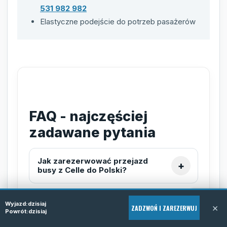
531 982 982
Elastyczne podejście do potrzeb pasażerów
FAQ - najczęściej
zadawane pytania
Jak zarezerwować przejazd
busy z Celle do Polski?
Wyjazd:
dzisiaj
Czy Tomiline oferuje usługę
×
ZADZWOŃ I ZAREZERWUJ
Powrót:
dzisiaj
door-to-door na trasie Celle -
Polska?