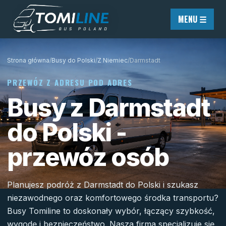
Przejdź do treści
MENU ☰
Strona główna
/
Busy do Polski
/
Z Niemiec
/
Darmstadt
PRZEWÓZ Z ADRESU POD ADRES
Busy z Darmstadt
do Polski -
przewóz osób
Planujesz podróż z Darmstadt do Polski i szukasz
niezawodnego oraz komfortowego środka transportu?
Busy Tomiline to doskonały wybór, łączący szybkość,
wygodę i bezpieczeństwo. Nasza firma specjalizuje się