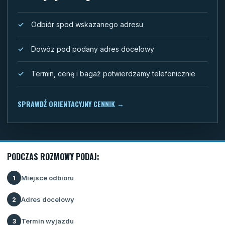
Odbiór spod wskazanego adresu
Dowóz pod podany adres docelowy
Termin, cenę i bagaż potwierdzamy telefonicznie
SPRAWDŹ ORIENTACYJNY CENNIK
→
PODCZAS ROZMOWY PODAJ:
Miejsce odbioru
1
Adres docelowy
2
Termin wyjazdu
3