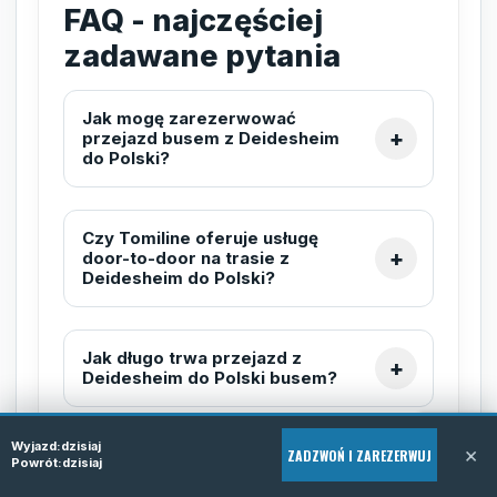
FAQ - najczęściej
zadawane pytania
Jak mogę zarezerwować
przejazd busem z Deidesheim
do Polski?
Czy Tomiline oferuje usługę
door-to-door na trasie z
Deidesheim do Polski?
Jak długo trwa przejazd z
Deidesheim do Polski busem?
Wyjazd:
dzisiaj
×
ZADZWOŃ I ZAREZERWUJ
Czy busy Tomiline są
Powrót:
dzisiaj
wyposażone w klimatyzację?