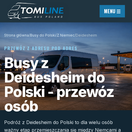
Przejdź do treści
MENU ☰
Strona główna
/
Busy do Polski
/
Z Niemiec
/
Deidesheim
PRZEWÓZ Z ADRESU POD ADRES
Busy z
Deidesheim do
Polski - przewóz
osób
Podróż z Deidesheim do Polski to dla wielu osób
ważny etap przemieszczania się między Niemcami a