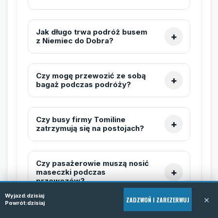
Jak długo trwa podróż busem
z Niemiec do Dobra?
Czy mogę przewozić ze sobą
bagaż podczas podróży?
Czy busy firmy Tomiline
zatrzymują się na postojach?
Czy pasażerowie muszą nosić
maseczki podczas
przewozów?
Wyjazd:
dzisiaj
×
ZADZWOŃ I ZAREZERWUJ
Powrót:
dzisiaj
Jak mogę się upewnić, że bus