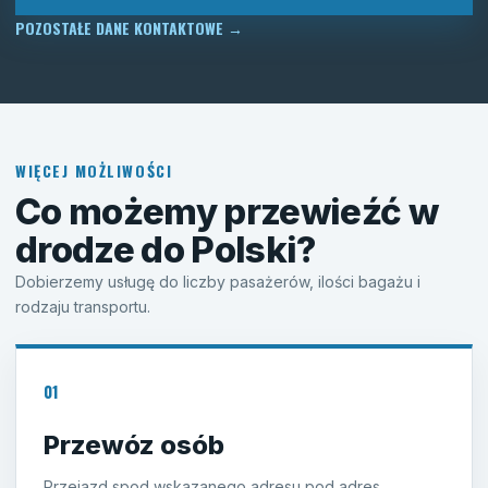
POZOSTAŁE DANE KONTAKTOWE
→
WIĘCEJ MOŻLIWOŚCI
Co możemy przewieźć w
drodze do Polski?
Dobierzemy usługę do liczby pasażerów, ilości bagażu i
rodzaju transportu.
01
Przewóz osób
Przejazd spod wskazanego adresu pod adres