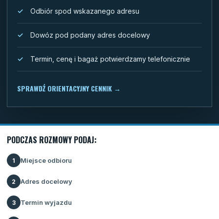
Odbiór spod wskazanego adresu
Dowóz pod podany adres docelowy
Termin, cenę i bagaż potwierdzamy telefonicznie
SPRAWDŹ ORIENTACYJNY CENNIK
→
PODCZAS ROZMOWY PODAJ:
Miejsce odbioru
1
Adres docelowy
2
Termin wyjazdu
3