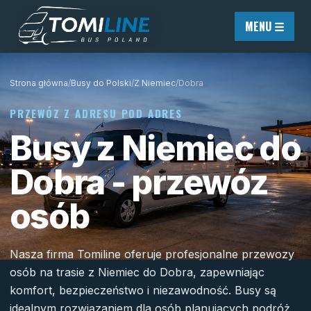
Przejdź do treści
MENU ☰
Strona główna
/
Busy do Polski
/
Z Niemiec
/
Dobra
PRZEWÓZ Z ADRESU POD ADRES
Busy z Niemiec do
Dobra - przewóz
osób
Nasza firma Tomiline oferuje profesjonalne przewozy
osób na trasie z Niemiec do Dobra, zapewniając
komfort, bezpieczeństwo i niezawodność. Busy są
idealnym rozwiązaniem dla osób planujących podróż