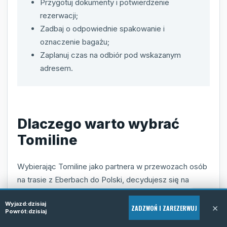
Przygotuj dokumenty i potwierdzenie
rezerwacji;
Zadbaj o odpowiednie spakowanie i
oznaczenie bagażu;
Zaplanuj czas na odbiór pod wskazanym
adresem.
Dlaczego warto wybrać
Tomiline
Wybierając Tomiline jako partnera w przewozach osób
na trasie z Eberbach do Polski, decydujesz się na
najwyższą jakość usług i profesjonalizm. Nasza firma
Wyjazd:
dzisiaj
kładzie nacisk na bezpieczeństwo, komfort oraz
×
ZADZWOŃ I ZAREZERWUJ
Powrót:
dzisiaj
punktualność, co potwierdzają liczne pozytywne opinie