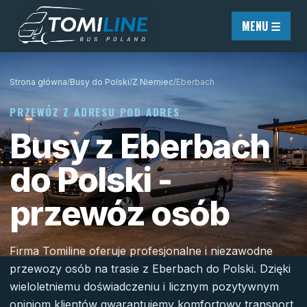
Przejdź do treści
MENU ☰
Strona główna
/
Busy do Polski
/
Z Niemiec
/
Eberbach
PRZEWÓZ Z ADRESU POD ADRES
Busy z Eberbach
do Polski -
przewóz osób
Firma Tomiline oferuje profesjonalne i niezawodne
przewozy osób na trasie z Eberbach do Polski. Dzięki
wieloletniemu doświadczeniu i licznym pozytywnym
opiniom klientów gwarantujemy komfortowy transport,