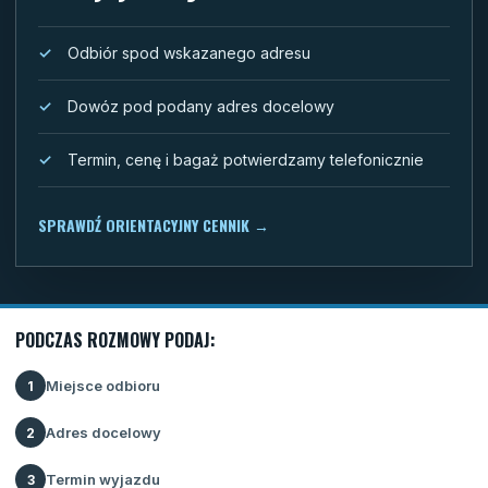
Odbiór spod wskazanego adresu
Dowóz pod podany adres docelowy
Termin, cenę i bagaż potwierdzamy telefonicznie
SPRAWDŹ ORIENTACYJNY CENNIK
→
PODCZAS ROZMOWY PODAJ:
Miejsce odbioru
1
Adres docelowy
2
Termin wyjazdu
3