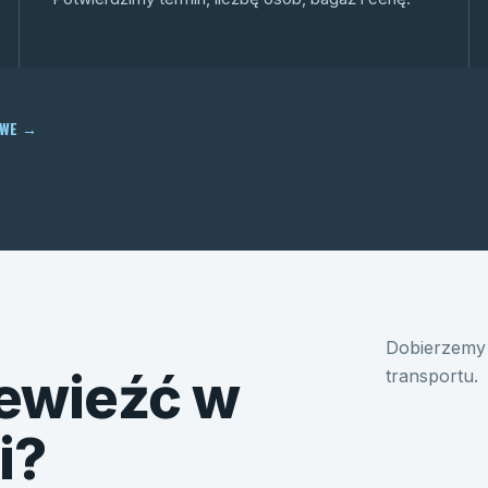
OWE
→
Dobierzemy 
ewieźć w
transportu.
i?