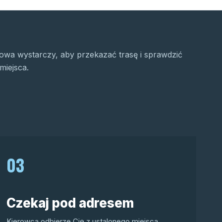
wa wystarczy, aby przekazać trasę i sprawdzić
miejsca.
03
Czekaj pod adresem
Kierowca odbierze Cię z ustalonego miejsca.