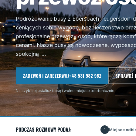
Podróżowanie busy z Ebersbach neugersdorf do
ceniących sobie wygodę, bezpieczeństwo oraz 
profesjonalne przewozy osób, które łączą kom
cenami. Nasze busy są nowoczesne, wyposażo
spokojną i...
ZADZWOŃ I ZAREZERWUJ
+48 531 982 982
SPRAWDŹ 
Najszybciej ustalisz trasę i wolne miejsce telefonicznie.
PODCZAS ROZMOWY PODAJ:
Miejsce odbi
1