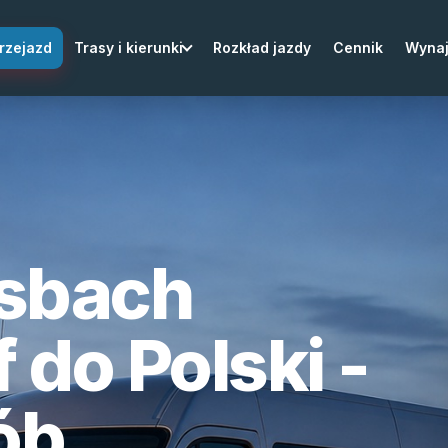
rzejazd
Trasy i kierunki
Rozkład jazdy
Cennik
Wyna
rsbach
 do Polski -
ób