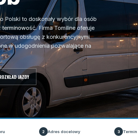
 Polski to doskonały wybór dla osób
terminowość. Firma Tomiline oferuje
fortową obsługę z konkurencyjnymi
ne w udogodnienia pozwalające na
ROZKŁAD JAZDY
oru
Adres docelowy
Termin
2
3