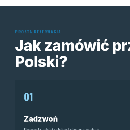
PROSTA REZERWACJA
Jak zamówić pr
Polski?
01
Zadzwoń
Powiedz, skąd i dokąd chcesz jechać.