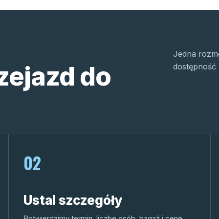
Jedna rozmo
zejazd do
dostępność 
02
Ustal szczegóły
Potwierdzimy termin, liczbę osób, bagaż i cenę.