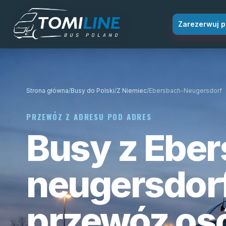
Przejdź do treści
Zarezerwuj p
Strona główna
/
Busy do Polski
/
Z Niemiec
/
Ebersbach-Neugersdorf
PRZEWÓZ Z ADRESU POD ADRES
Busy z Ebe
neugersdorf
przewóz os