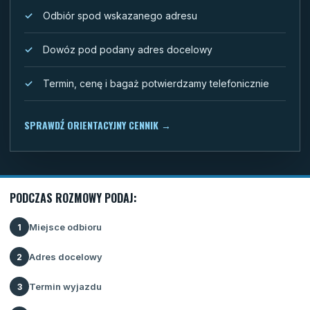
Odbiór spod wskazanego adresu
Dowóz pod podany adres docelowy
Termin, cenę i bagaż potwierdzamy telefonicznie
SPRAWDŹ ORIENTACYJNY CENNIK
→
PODCZAS ROZMOWY PODAJ:
Miejsce odbioru
1
Adres docelowy
2
Termin wyjazdu
3