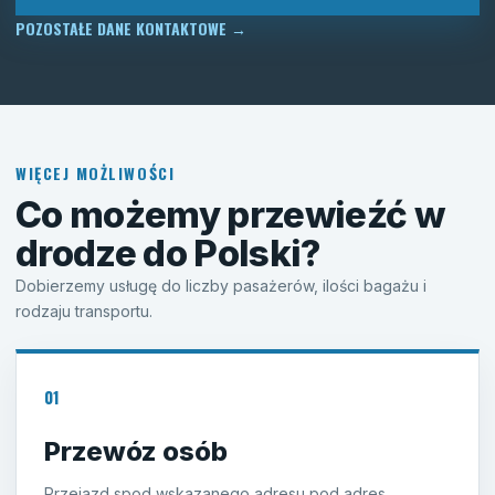
POZOSTAŁE DANE KONTAKTOWE
→
WIĘCEJ MOŻLIWOŚCI
Co możemy przewieźć w
drodze do Polski?
Dobierzemy usługę do liczby pasażerów, ilości bagażu i
rodzaju transportu.
01
Przewóz osób
Przejazd spod wskazanego adresu pod adres