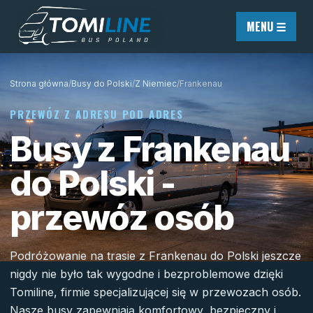
Przejdź do treści
MENU ☰
Strona główna
/
Busy do Polski
/
Z Niemiec
/
Frankenau
PRZEWÓZ Z ADRESU POD ADRES
Busy z Frankenau
do Polski -
przewóz osób
Podróżowanie na trasie z Frankenau do Polski jeszcze
nigdy nie było tak wygodne i bezproblemowe dzięki
Tomiline, firmie specjalizującej się w przewozach osób.
Nasze busy zapewniają komfortowy, bezpieczny i