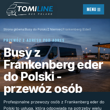
Przejdź do treści
MENU ☰
Strona główna
/
Busy do Polski
/
Z Niemiec
/
Frankenberg (Eder)
PRZEWÓZ Z ADRESU POD ADRES
Busy z
Frankenberg eder
do Polski -
przewóz osób
Profesjonalne przewozy osób z Frankenberg eder do
Polski to usługa, która odpowiada na potrzeby wielu