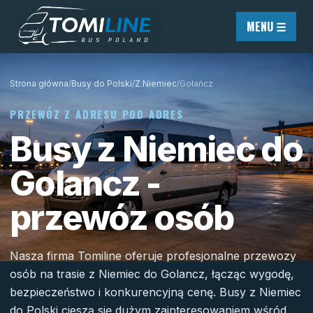
Przejdź do treści
MENU ☰
Strona główna
/
Busy do Polski
/
Z Niemiec
/
Gołańcz
PRZEWÓZ Z ADRESU POD ADRES
Busy z Niemiec do
Golancz -
przewóz osób
Nasza firma Tomiline oferuje profesjonalne przewozy
osób na trasie z Niemiec do Golancz, łącząc wygodę,
bezpieczeństwo i konkurencyjną cenę. Busy z Niemiec
do Polski cieszą się dużym zainteresowaniem wśród