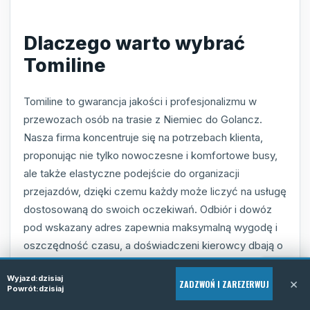
Dlaczego warto wybrać
Tomiline
Tomiline to gwarancja jakości i profesjonalizmu w
przewozach osób na trasie z Niemiec do Golancz.
Nasza firma koncentruje się na potrzebach klienta,
proponując nie tylko nowoczesne i komfortowe busy,
ale także elastyczne podejście do organizacji
przejazdów, dzięki czemu każdy może liczyć na usługę
dostosowaną do swoich oczekiwań. Odbiór i dowóz
pod wskazany adres zapewnia maksymalną wygodę i
oszczędność czasu, a doświadczeni kierowcy dbają o
bezpieczeństwo i przyjazną atmosferę podczas całej
Wyjazd:
dzisiaj
podróży.
×
ZADZWOŃ I ZAREZERWUJ
Powrót:
dzisiaj
Wybierając Tomiline, zyskujesz pewność terminowości