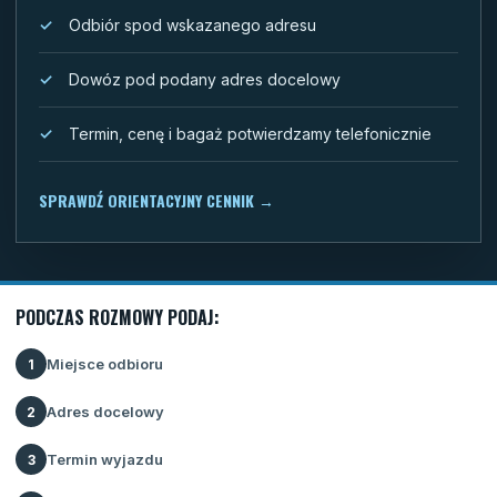
Odbiór spod wskazanego adresu
Dowóz pod podany adres docelowy
Termin, cenę i bagaż potwierdzamy telefonicznie
SPRAWDŹ ORIENTACYJNY CENNIK
→
PODCZAS ROZMOWY PODAJ:
Miejsce odbioru
1
Adres docelowy
2
Termin wyjazdu
3