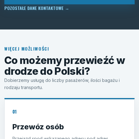
POZOSTAŁE DANE KONTAKTOWE
→
WIĘCEJ MOŻLIWOŚCI
Co możemy przewieźć w
drodze do Polski?
Dobierzemy usługę do liczby pasażerów, ilości bagażu i
rodzaju transportu.
01
Przewóz osób
Przejazd spod wskazanego adresu pod adres