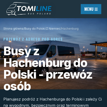
Przejdź do treści
MENU ☰
Strona główna
/
Busy do Polski
/
Z Niemiec
/
Hachenburg
PRZEWÓZ Z ADRESU POD ADRES
Busy z
Hachenburg do
Polski - przewóz
osób
Planujesz podróż z Hachenburga do Polski i zależy Ci
na wygodnym, bezpiecznym oraz terminowym