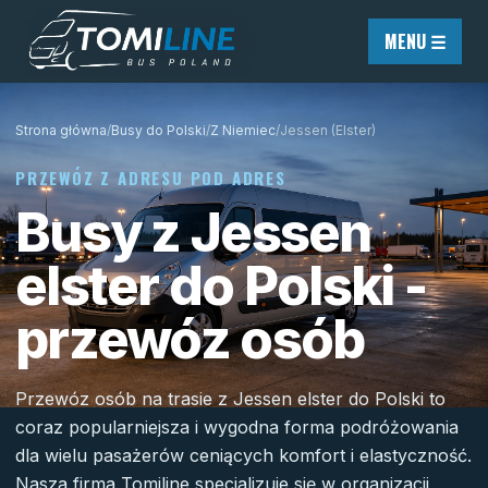
Przejdź do treści
MENU ☰
Strona główna
/
Busy do Polski
/
Z Niemiec
/
Jessen (Elster)
PRZEWÓZ Z ADRESU POD ADRES
Busy z Jessen
elster do Polski -
przewóz osób
Przewóz osób na trasie z Jessen elster do Polski to
coraz popularniejsza i wygodna forma podróżowania
dla wielu pasażerów ceniących komfort i elastyczność.
Nasza firma Tomiline specjalizuje się w organizacji