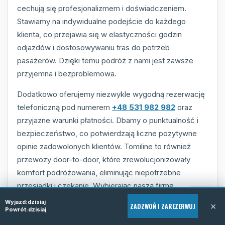
cechują się profesjonalizmem i doświadczeniem.
Stawiamy na indywidualne podejście do każdego
klienta, co przejawia się w elastyczności godzin
odjazdów i dostosowywaniu tras do potrzeb
pasażerów. Dzięki temu podróż z nami jest zawsze
przyjemna i bezproblemowa.
Dodatkowo oferujemy niezwykle wygodną rezerwację
telefoniczną pod numerem
+48 531 982 982
oraz
przyjazne warunki płatności. Dbamy o punktualność i
bezpieczeństwo, co potwierdzają liczne pozytywne
opinie zadowolonych klientów. Tomiline to również
przewozy door-to-door, które zrewolucjonizowały
komfort podróżowania, eliminując niepotrzebne
przesiadki i czekanie. Wybierając naszą firmę
zyskujesz pewność solidnej obsługi i satysfakcję z
Wyjazd:
dzisiaj
×
ZADZWOŃ I ZAREZERWUJ
Powrót:
dzisiaj
podróży.