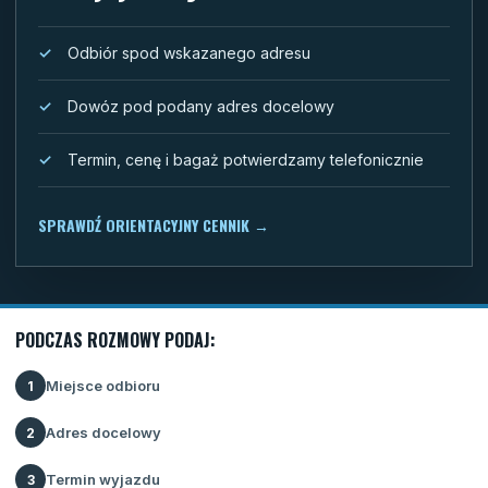
Odbiór spod wskazanego adresu
Dowóz pod podany adres docelowy
Termin, cenę i bagaż potwierdzamy telefonicznie
SPRAWDŹ ORIENTACYJNY CENNIK
→
PODCZAS ROZMOWY PODAJ:
Miejsce odbioru
1
Adres docelowy
2
Termin wyjazdu
3