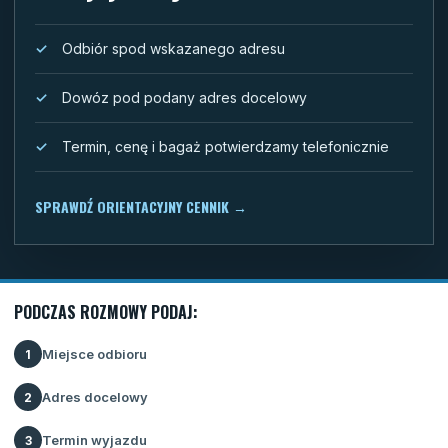
Odbiór spod wskazanego adresu
Dowóz pod podany adres docelowy
Termin, cenę i bagaż potwierdzamy telefonicznie
SPRAWDŹ ORIENTACYJNY CENNIK
→
PODCZAS ROZMOWY PODAJ:
Miejsce odbioru
1
Adres docelowy
2
Termin wyjazdu
3