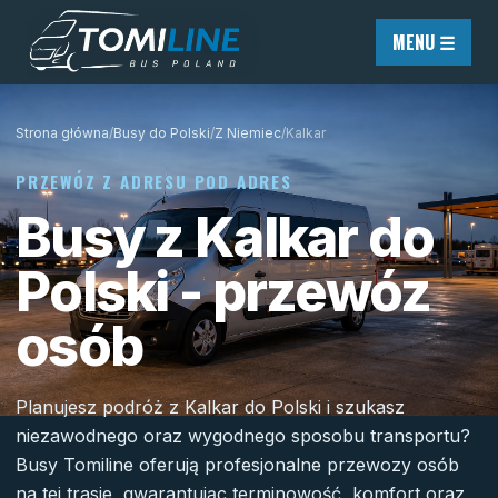
Przejdź do treści
MENU ☰
Strona główna
/
Busy do Polski
/
Z Niemiec
/
Kalkar
PRZEWÓZ Z ADRESU POD ADRES
Busy z Kalkar do
Polski - przewóz
osób
Planujesz podróż z Kalkar do Polski i szukasz
niezawodnego oraz wygodnego sposobu transportu?
Busy Tomiline oferują profesjonalne przewozy osób
na tej trasie, gwarantując terminowość, komfort oraz