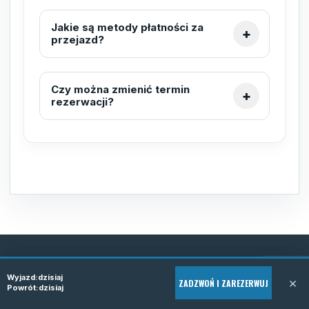
Jakie są metody płatności za
przejazd?
Czy można zmienić termin
rezerwacji?
REZERWACJA TELEFONICZNA
Wyjazd:
dzisiaj
×
ZADZWOŃ I ZAREZERWUJ
Powrót:
dzisiaj
Zarezerwuj bus do Polski