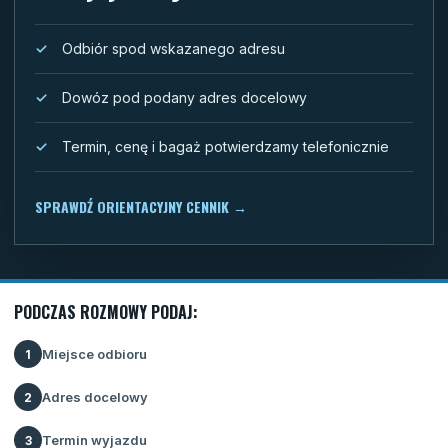
Odbiór spod wskazanego adresu
Dowóz pod podany adres docelowy
Termin, cenę i bagaż potwierdzamy telefonicznie
SPRAWDŹ ORIENTACYJNY CENNIK
→
PODCZAS ROZMOWY PODAJ:
Miejsce odbioru
1
Adres docelowy
2
Termin wyjazdu
3