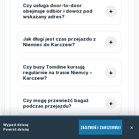
Czy usługa door-to-door
obejmuje odbiór i dowóz pod
wskazany adres?
Jak długi jest czas przejazdu z
Niemiec do Karczew?
Czy busy Tomiline kursują
regularnie na trasie Niemcy –
Karczew?
Czy mogę przewieźć bagaż
podczas przejazdu?
Wyjazd:
dzisiaj
×
ZADZWOŃ I ZAREZERWUJ
Czy przejazdy są dostępne dla
Powrót:
dzisiaj
grup zorganizowanych?