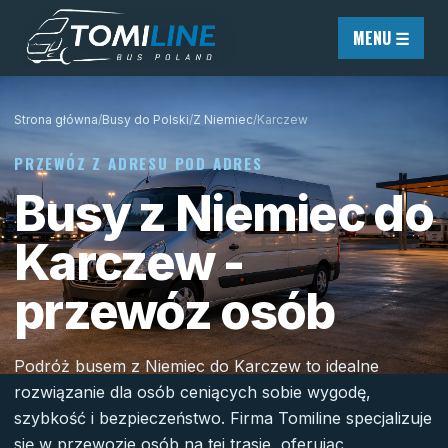
Przejdź do treści
MENU ☰
Strona główna
/
Busy do Polski
/
Z Niemiec
/
Karczew
PRZEWÓZ Z ADRESU POD ADRES
Busy z Niemiec do
Karczew -
przewóz osób
Podróż busem z Niemiec do Karczew to idealne
rozwiązanie dla osób ceniących sobie wygodę,
szybkość i bezpieczeństwo. Firma Tomiline specjalizuje
się w przewozie osób na tej trasie, oferując