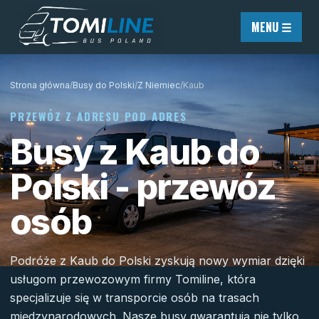
Przejdź do treści
MENU ☰
Strona główna
/
Busy do Polski
/
Z Niemiec
/
Kaub
PRZEWÓZ Z ADRESU POD ADRES
Busy z Kaub do
Polski - przewóz
osób
Podróże z Kaub do Polski zyskują nowy wymiar dzięki
usługom przewozowym firmy Tomiline, która
specjalizuje się w transporcie osób na trasach
międzynarodowych. Nasze busy gwarantują nie tylko