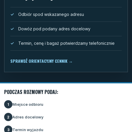
Odbiór spod wskazanego adresu
Dowóz pod podany adres docelowy
Termin, cenę i bagaż potwierdzamy telefonicznie
SPRAWDŹ ORIENTACYJNY CENNIK
→
PODCZAS ROZMOWY PODAJ:
Miejsce odbioru
1
Adres docelowy
2
Termin wyjazdu
3