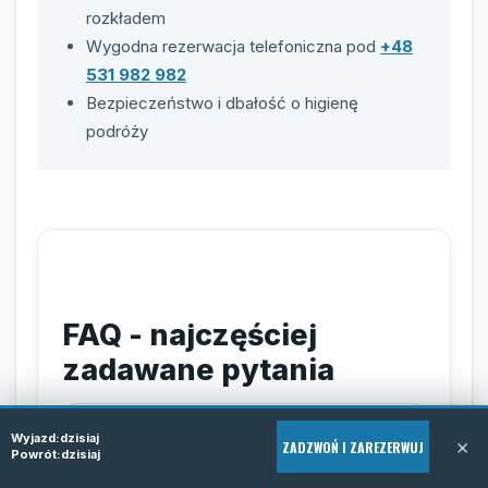
rozkładem
Wygodna rezerwacja telefoniczna pod
+48
531 982 982
Bezpieczeństwo i dbałość o higienę
podróży
FAQ - najczęściej
zadawane pytania
Jak zarezerwować przejazd
Wyjazd:
dzisiaj
×
ZADZWOŃ I ZAREZERWUJ
busy z Kaub do Polski?
Powrót:
dzisiaj